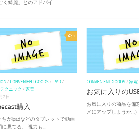
ごく綺麗」とのアドバイ...
1
ION
/
CONVENIENT GOODS
/
IPAD
/
CONVENIENT GOODS
/
家電
テクニック
/
家電
お気に入りのUS
6月2日
お気に入りの商品を備
mecast購入
メにアップしようか…） 自
ちがipadなどのタブレットで動画
に見てる。 視力も...