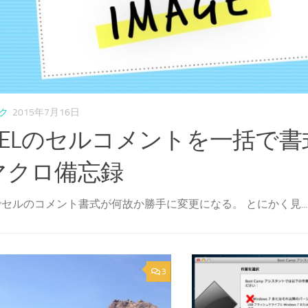
ク
2015年7月16日
XCELのセルコメントを一括で
マクロ備忘録
Lでセルのコメント書式が何故か勝手に変更になる。 とにかく見...
3