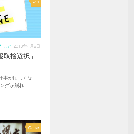
1
たこと
2013年4月8日
報取捨選択」
仕事が忙しくな
グが崩れ...
133