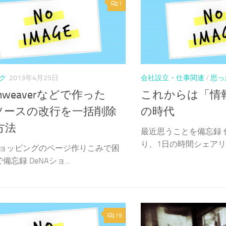
1
ク
2013年4月25日
会社設立・仕事関連
/
思っ
amweaverなどで作った
これからは「情
lソースの改行を一括削除
の時代
方法
最近思うことを備忘録 
り、1日の時間シェアリン
Aショッピングのページ作りこみで困
忘録 DeNAショ...
19