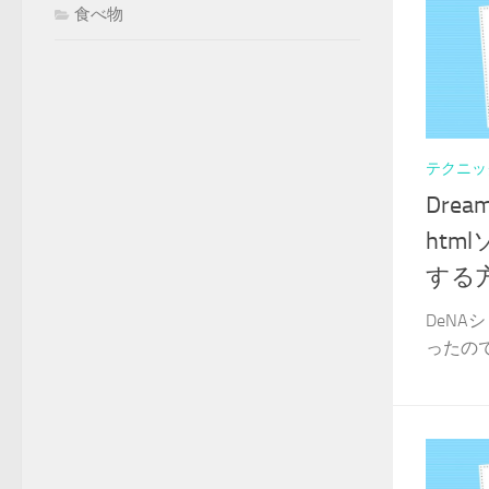
食べ物
テクニッ
Dre
htm
する
DeN
ったので備