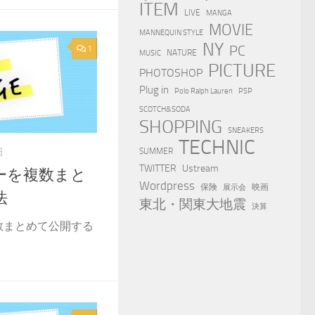
ITEM
LIVE
MANGA
MOVIE
MANNEQUIN STYLE
NY
PC
1
NATURE
MUSIC
PICTURE
PHOTOSHOP
Plug in
Polo Ralph Lauren
PSP
SCOTCH&SODA
SHOPPING
SNEAKERS
TECHNIC
SUMMER
日
TWITTER
Ustream
ダーを複数まと
Wordpress
保険
映画
展示会
法
東北・関東大地震
決算
複数まとめて公開する