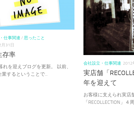
・仕事関連
/
思ったこと
2月31日
生存率
会社設立・仕事関連
201
年暮れを迎えブログを更新。 以前、
実店舗「RECOLL
業するということで...
年を迎えて
お客様に支えられ実店
「RECOLLECTION」４