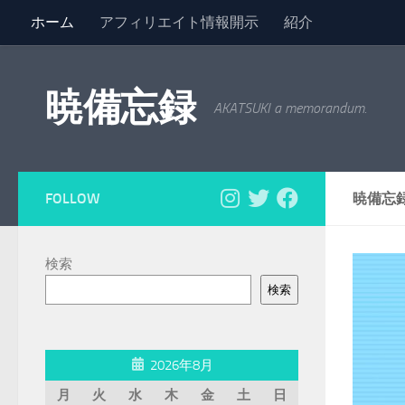
ホーム
アフィリエイト情報開示
紹介
コンテンツへスキップ
暁備忘録
AKATSUKI a memorandum.
FOLLOW
暁備忘
検索
検索
2026年8月
月
火
水
木
金
土
日