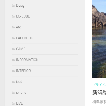
Design
EC-CUBE
etc
FACEBOOK
GAME
INFORMATION
INTERIOR
ipad
プライベ
新潟
iphone
福島原
LIVE