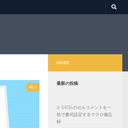
MORE
最新の投稿
21
EXCELのセルコメントを一
括で書式設定するマクロ備忘
録