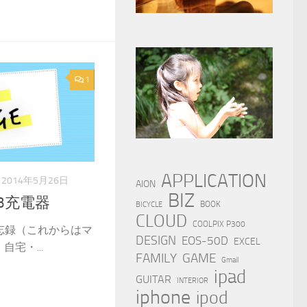
1
APPLICATION
2014年5月26日
AION
BIZ
B充電器
BOOK
BICYCLE
CLOUD
COOLPIX P300
忘録（これからはマ
DESIGN
EOS-50D
EXCEL
宅・...
FAMILY
GAME
Gmail
ipad
GUITAR
INTERIOR
iphone
ipod