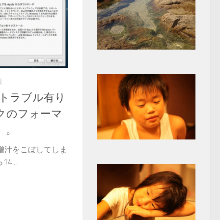
日
p、トラブル有り
クのフォーマ
）。
味噌汁をこぼしてしま
...