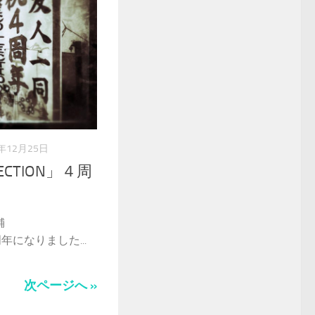
2年12月25日
ECTION」４周
舗
周年になりました...
次ページへ »