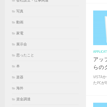
会社設立・仕事関連
写真
動画
家電
展示会
APPLICAT
思ったこと
アップ
本
らの
VIST
楽器
たPCが
海外
資金調達