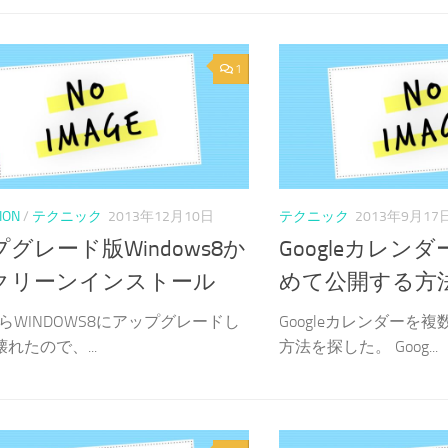
1
ION
/
テクニック
2013年12月10日
テクニック
2013年9月17
グレード版Windows8か
Googleカレン
クリーンインストール
めて公開する方
AからWINDOWS8にアップグレードし
Googleカレンダーを
壊れたので、...
方法を探した。 Goog...