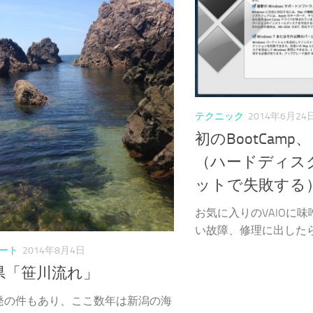
テクニック
2014年6月24
初のBootCam
（ハードディス
ットで失敗する
お気に入りのVAIOに
い故障、修理に出したら14
ート
2014年8月4日
県「笹川流れ」
発の件もあり、ここ数年は新潟の海