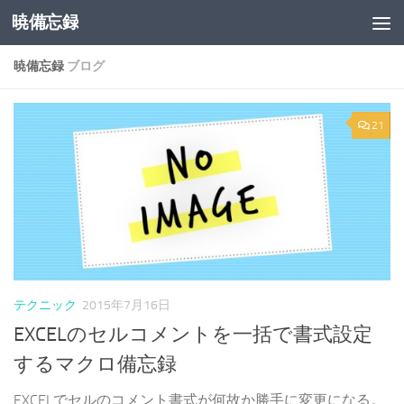
暁備忘録
コンテンツへスキップ
暁備忘録
ブログ
21
テクニック
2015年7月16日
EXCELのセルコメントを一括で書式設定
するマクロ備忘録
EXCELでセルのコメント書式が何故か勝手に変更になる。