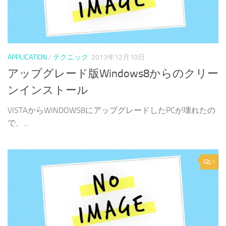
APPLICATION
/
テクニック
2013年12月10日
アップグレード版Windows8からのクリー
ンインストール
VISTAからWINDOWS8にアップグレードしたPCが壊れたの
で、...
1