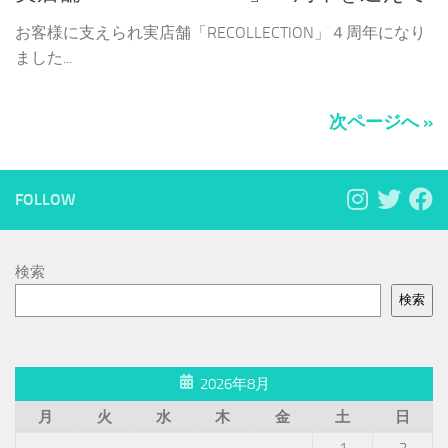
お客様に支えられ実店舗「RECOLLECTION」４周年になり
ました...
次ページへ »
FOLLOW
検索
検索
2026年8月
月
火
水
木
金
土
日
1
2