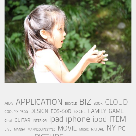
BIZ
APPLICATION
CLOUD
AION
BOOK
BICYCLE
FAMILY
GAME
DESIGN
EOS-50D
EXCEL
COOLPIX P300
iphone
ipad
ipod
ITEM
GUITAR
Gmail
INTERIOR
NY
MOVIE
PC
LIVE
NATURE
MANGA
MANNEQUIN STYLE
MUSIC