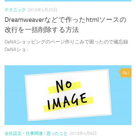
テクニック
2013年4月25日
Dreamweaverなどで作ったhtmlソースの
改行を一括削除する方法
DeNAショッピングのページ作りこみで困ったので備忘録
DeNAショ...
1
会社設立・仕事関連
/
思ったこと
2013年4月8日