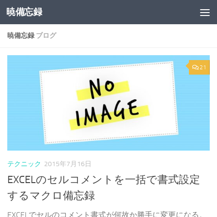
暁備忘録
コンテンツへスキップ
暁備忘録
ブログ
21
テクニック
2015年7月16日
EXCELのセルコメントを一括で書式設定
するマクロ備忘録
EXCELでセルのコメント書式が何故か勝手に変更になる。