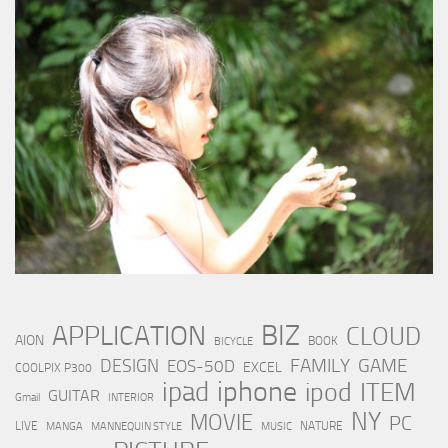
BIZ
APPLICATION
CLOUD
AION
BOOK
BICYCLE
FAMILY
GAME
DESIGN
EOS-50D
EXCEL
COOLPIX P300
iphone
ipad
ipod
ITEM
GUITAR
Gmail
INTERIOR
NY
MOVIE
PC
LIVE
NATURE
MANGA
MANNEQUIN STYLE
MUSIC