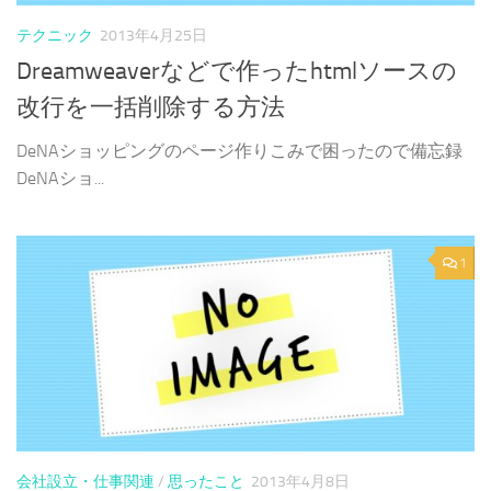
テクニック
2013年4月25日
Dreamweaverなどで作ったhtmlソースの
改行を一括削除する方法
DeNAショッピングのページ作りこみで困ったので備忘録
DeNAショ...
1
会社設立・仕事関連
/
思ったこと
2013年4月8日