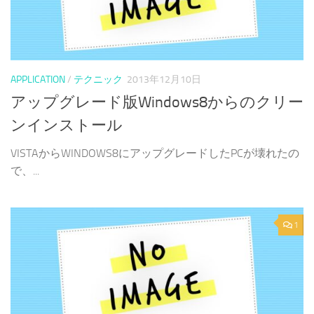
APPLICATION
/
テクニック
2013年12月10日
アップグレード版Windows8からのクリー
ンインストール
VISTAからWINDOWS8にアップグレードしたPCが壊れたの
で、...
1