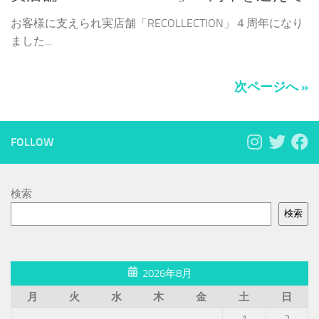
お客様に支えられ実店舗「RECOLLECTION」４周年になり
ました...
次ページへ »
FOLLOW
検索
検索
2026年8月
月
火
水
木
金
土
日
1
2