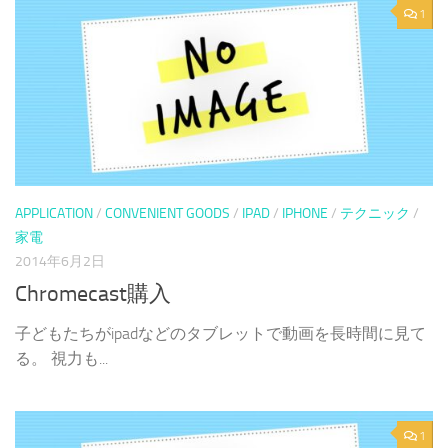
1
APPLICATION
/
CONVENIENT GOODS
/
IPAD
/
IPHONE
/
テクニック
/
家電
2014年6月2日
Chromecast購入
子どもたちがipadなどのタブレットで動画を長時間に見て
る。 視力も...
1