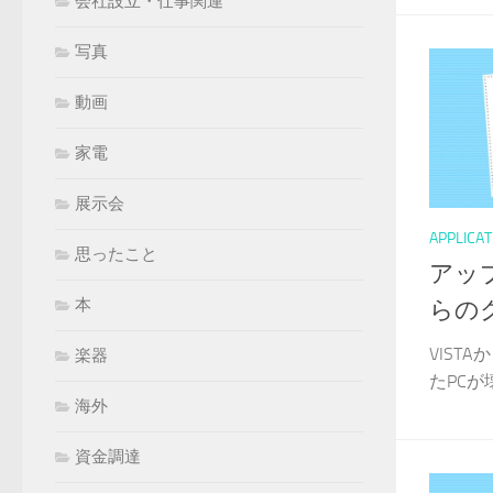
会社設立・仕事関連
写真
動画
家電
展示会
APPLICAT
思ったこと
アップ
本
らの
VIST
楽器
たPCが
海外
資金調達