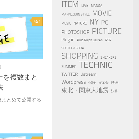
ITEM
LIVE
MANGA
MOVIE
MANNEQUIN STYLE
NY
PC
1
NATURE
MUSIC
PICTURE
PHOTOSHOP
Plug in
Polo Ralph Lauren
PSP
SCOTCH&SODA
SHOPPING
SNEAKERS
TECHNIC
SUMMER
日
TWITTER
Ustream
ダーを複数まと
Wordpress
保険
映画
展示会
法
東北・関東大地震
決算
複数まとめて公開する