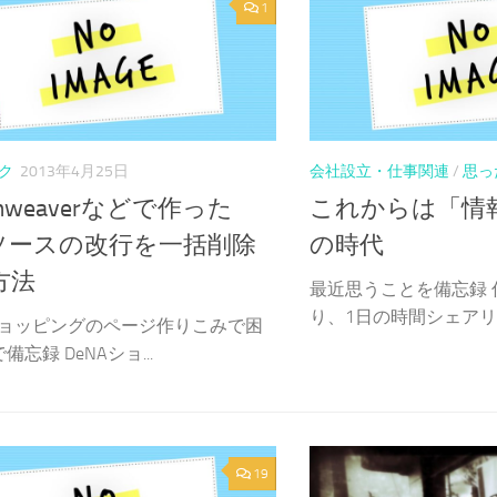
1
ク
2013年4月25日
会社設立・仕事関連
/
思っ
amweaverなどで作った
これからは「情
lソースの改行を一括削除
の時代
方法
最近思うことを備忘録 
り、1日の時間シェアリン
Aショッピングのページ作りこみで困
忘録 DeNAショ...
19