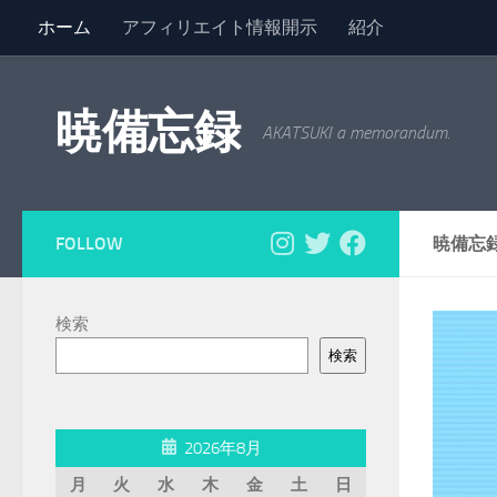
ホーム
アフィリエイト情報開示
紹介
コンテンツへスキップ
暁備忘録
AKATSUKI a memorandum.
FOLLOW
暁備忘
検索
検索
2026年8月
月
火
水
木
金
土
日