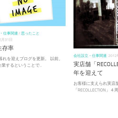
・仕事関連
/
思ったこと
2月31日
生存率
会社設立・仕事関連
201
年暮れを迎えブログを更新。 以前、
実店舗「RECOLL
業するということで...
年を迎えて
お客様に支えられ実店
「RECOLLECTION」４