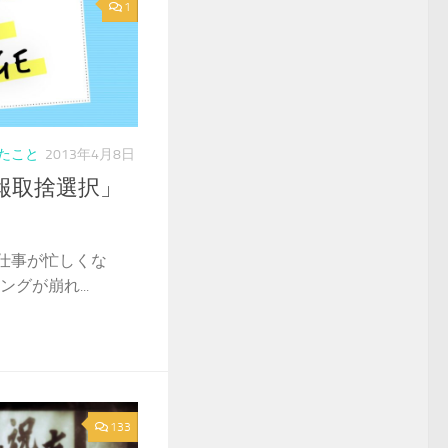
1
たこと
2013年4月8日
報取捨選択」
仕事が忙しくな
グが崩れ...
133