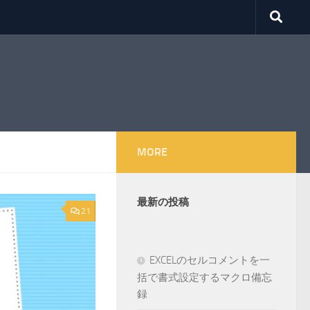
MORE
最新の投稿
21
EXCELのセルコメントを一
括で書式設定するマクロ備忘
録