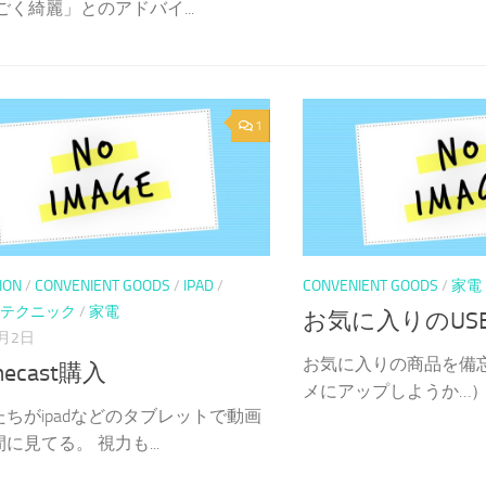
ごく綺麗」とのアドバイ...
1
ION
/
CONVENIENT GOODS
/
IPAD
/
CONVENIENT GOODS
/
家電
テクニック
/
家電
お気に入りのUS
6月2日
お気に入りの商品を備
mecast購入
メにアップしようか…） 自
ちがipadなどのタブレットで動画
に見てる。 視力も...