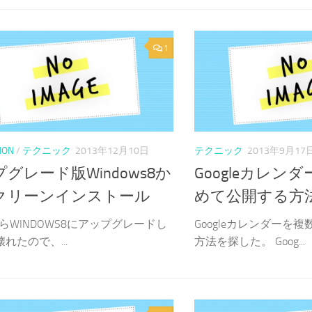
1
ION
/
テクニック
2013年12月10日
テクニック
2013年9月17
グレード版Windows8か
Googleカレン
クリーンインストール
めて公開する方
AからWINDOWS8にアップグレードし
Googleカレンダーを
壊れたので、...
方法を探した。 Goog...