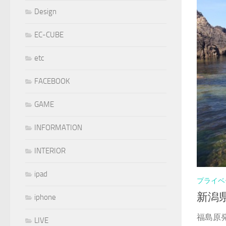
Design
EC-CUBE
etc
FACEBOOK
GAME
INFORMATION
INTERIOR
ipad
プライベ
新潟
iphone
福島原
LIVE