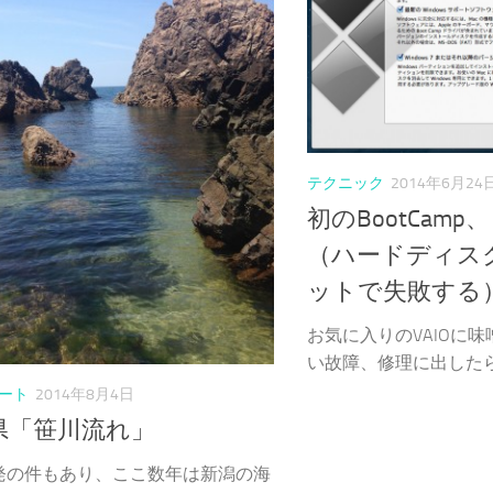
テクニック
2014年6月24
初のBootCam
（ハードディス
ットで失敗する
お気に入りのVAIOに
い故障、修理に出したら14
ート
2014年8月4日
県「笹川流れ」
発の件もあり、ここ数年は新潟の海