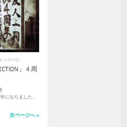
2年12月25日
ECTION」４周
舗
周年になりました...
次ページへ »