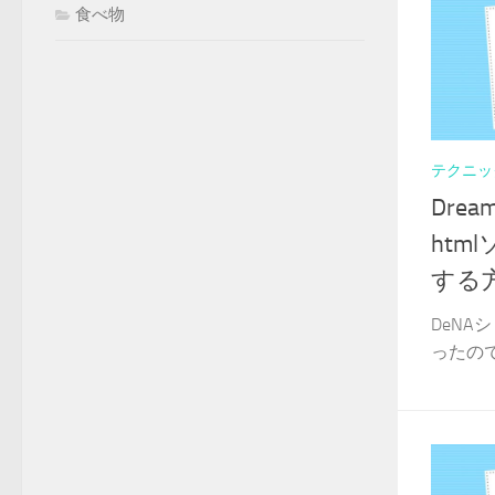
食べ物
テクニッ
Dre
htm
する
DeN
ったので備