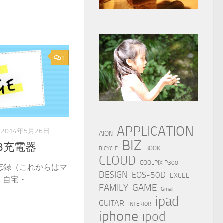
1
APPLICATION
2014年5月26日
AION
BIZ
B充電器
BOOK
BICYCLE
CLOUD
COOLPIX P300
忘録（これからはマ
DESIGN
EOS-50D
EXCEL
宅・...
FAMILY
GAME
Gmail
ipad
GUITAR
INTERIOR
iphone
ipod