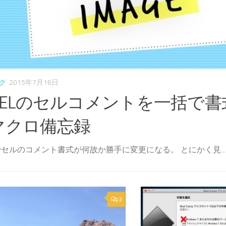
ク
2015年7月16日
XCELのセルコメントを一括で
マクロ備忘録
Lでセルのコメント書式が何故か勝手に変更になる。 とにかく見...
3