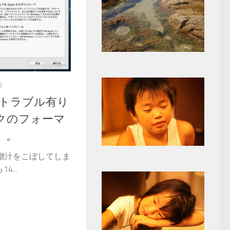
日
p、トラブル有り
クのフォーマ
）。
味噌汁をこぼしてしま
...