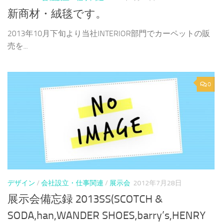
新商材・絨毯です。
2013年10月下旬より当社INTERIOR部門でカーペットの販
売を...
0
デザイン
/
会社設立・仕事関連
/
展示会
2012年7月28日
展示会備忘録 2013SS(SCOTCH &
SODA,han,WANDER SHOES,barry’s,HENRY