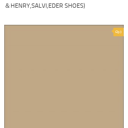
＆HENRY,SALVI,EDER SHOES)
0