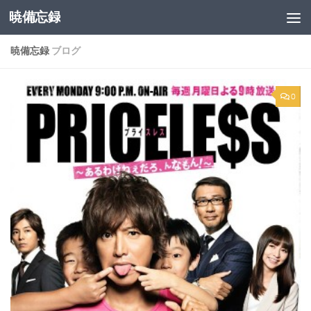
暁備忘録
コンテンツへスキップ
暁備忘録
ブログ
0