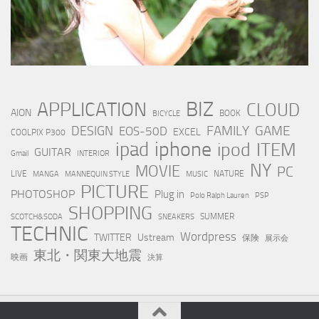
BIZ
APPLICATION
CLOUD
AION
BOOK
BICYCLE
FAMILY
GAME
DESIGN
EOS-50D
EXCEL
COOLPIX P300
iphone
ipad
ipod
ITEM
GUITAR
Gmail
INTERIOR
NY
MOVIE
PC
LIVE
NATURE
MANGA
MANNEQUIN STYLE
MUSIC
PICTURE
PHOTOSHOP
Plug in
Polo Ralph Lauren
PSP
SHOPPING
SUMMER
SCOTCH&SODA
SNEAKERS
TECHNIC
Wordpress
TWITTER
Ustream
保険
展示会
東北・関東大地震
映画
決算