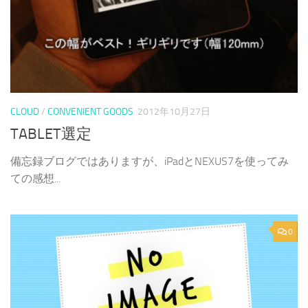
CLOUD
/
CONVENIENT GOODS
2012年10月27日
TABLET選定
備忘録ブログではありますが、iPadとNEXUS7を使ってみ
ての感想...
0