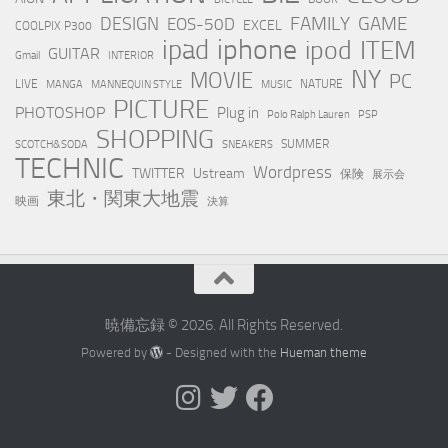
FAMILY
GAME
DESIGN
EOS-50D
EXCEL
COOLPIX P300
iphone
ipad
ipod
ITEM
GUITAR
Gmail
INTERIOR
NY
MOVIE
PC
LIVE
NATURE
MANGA
MANNEQUIN STYLE
MUSIC
PICTURE
PHOTOSHOP
Plug in
Polo Ralph Lauren
PSP
SHOPPING
SUMMER
SCOTCH&SODA
SNEAKERS
TECHNIC
Wordpress
TWITTER
Ustream
保険
展示会
東北・関東大地震
映画
決算
暁備忘録 © 2026. All Rights Reserved.
Powered by
- Designed with the
Hueman theme