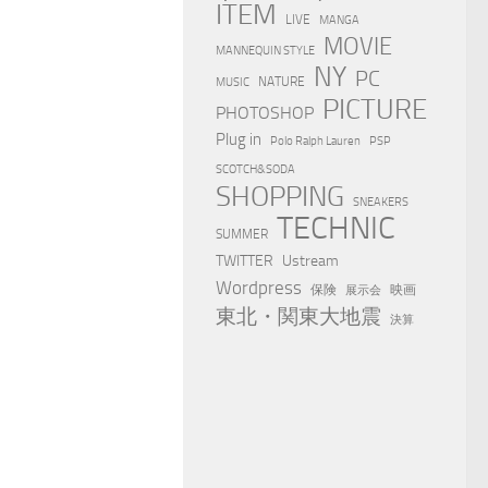
ITEM
LIVE
MANGA
MOVIE
MANNEQUIN STYLE
NY
PC
NATURE
MUSIC
PICTURE
PHOTOSHOP
Plug in
Polo Ralph Lauren
PSP
SCOTCH&SODA
SHOPPING
SNEAKERS
TECHNIC
SUMMER
TWITTER
Ustream
Wordpress
保険
映画
展示会
東北・関東大地震
決算