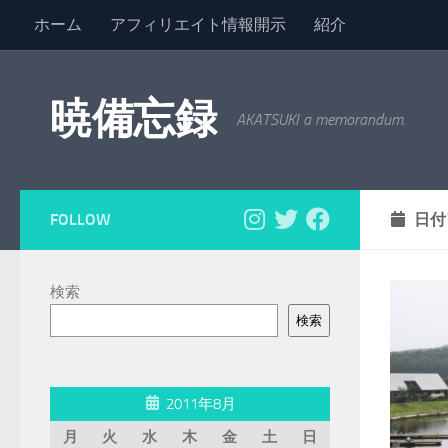
ホーム
アフィリエイト情報開示
紹介
コンテンツへスキップ
暁備忘録
AKATSUKI a memorandum.
FOLLOW
日付
検索
検索
2011年8月
月
火
水
木
金
土
日