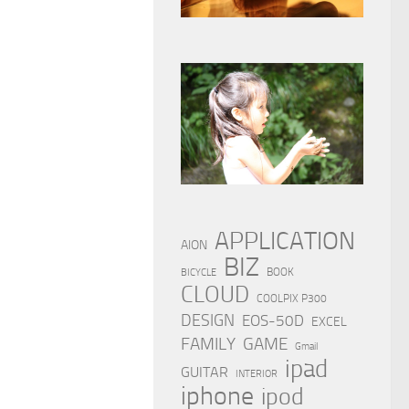
APPLICATION
AION
BIZ
BOOK
BICYCLE
CLOUD
COOLPIX P300
DESIGN
EOS-50D
EXCEL
FAMILY
GAME
Gmail
ipad
GUITAR
INTERIOR
iphone
ipod