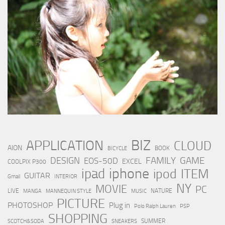
BIZ
APPLICATION
CLOUD
AION
BOOK
BICYCLE
FAMILY
GAME
DESIGN
EOS-50D
EXCEL
COOLPIX P300
iphone
ipad
ipod
ITEM
GUITAR
Gmail
INTERIOR
NY
MOVIE
PC
LIVE
NATURE
MANGA
MANNEQUIN STYLE
MUSIC
PICTURE
PHOTOSHOP
Plug in
Polo Ralph Lauren
PSP
SHOPPING
SUMMER
SCOTCH&SODA
SNEAKERS