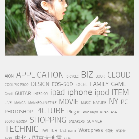
BIZ
APPLICATION
CLOUD
AION
BOOK
BICYCLE
FAMILY
GAME
DESIGN
EOS-50D
EXCEL
COOLPIX P300
iphone
ipad
ipod
ITEM
GUITAR
Gmail
INTERIOR
NY
MOVIE
PC
LIVE
NATURE
MANGA
MANNEQUIN STYLE
MUSIC
PICTURE
PHOTOSHOP
Plug in
Polo Ralph Lauren
PSP
SHOPPING
SUMMER
SCOTCH&SODA
SNEAKERS
TECHNIC
Wordpress
TWITTER
Ustream
保険
展示会
東北・関東大地震
映画