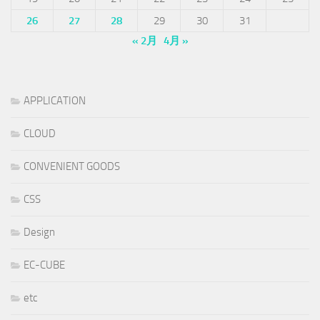
26
27
28
29
30
31
« 2月
4月 »
APPLICATION
CLOUD
CONVENIENT GOODS
CSS
Design
EC-CUBE
etc