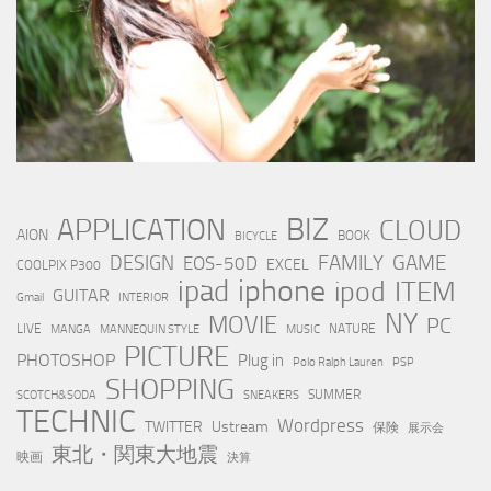
BIZ
APPLICATION
CLOUD
AION
BOOK
BICYCLE
FAMILY
GAME
DESIGN
EOS-50D
EXCEL
COOLPIX P300
iphone
ipad
ipod
ITEM
GUITAR
Gmail
INTERIOR
NY
MOVIE
PC
LIVE
NATURE
MANGA
MANNEQUIN STYLE
MUSIC
PICTURE
PHOTOSHOP
Plug in
Polo Ralph Lauren
PSP
SHOPPING
SUMMER
SCOTCH&SODA
SNEAKERS
TECHNIC
Wordpress
TWITTER
Ustream
保険
展示会
東北・関東大地震
映画
決算