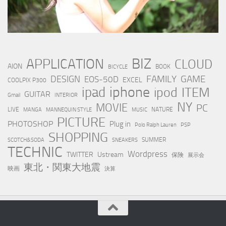
BIZ
APPLICATION
CLOUD
AION
BOOK
BICYCLE
FAMILY
GAME
DESIGN
EOS-50D
EXCEL
COOLPIX P300
iphone
ipad
ipod
ITEM
GUITAR
Gmail
INTERIOR
NY
MOVIE
PC
LIVE
NATURE
MANGA
MANNEQUIN STYLE
MUSIC
PICTURE
PHOTOSHOP
Plug in
Polo Ralph Lauren
PSP
SHOPPING
SUMMER
SCOTCH&SODA
SNEAKERS
TECHNIC
Wordpress
TWITTER
Ustream
保険
展示会
東北・関東大地震
映画
決算