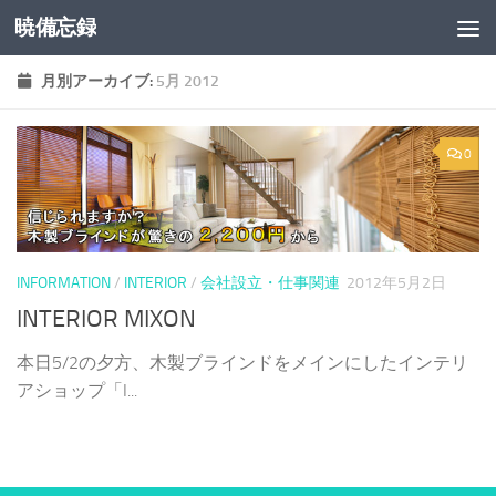
暁備忘録
コンテンツへスキップ
月別アーカイブ:
5月 2012
0
INFORMATION
/
INTERIOR
/
会社設立・仕事関連
2012年5月2日
INTERIOR MIXON
本日5/2の夕方、木製ブラインドをメインにしたインテリ
アショップ「I...