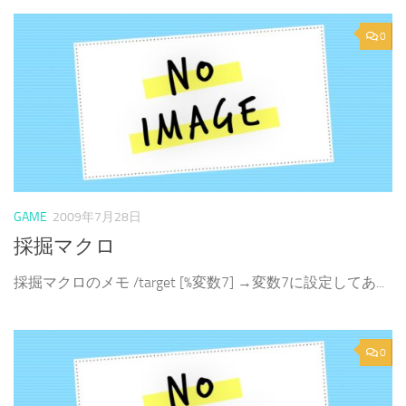
0
GAME
2009年7月28日
採掘マクロ
採掘マクロのメモ /target [%変数7] →変数7に設定してあ...
0