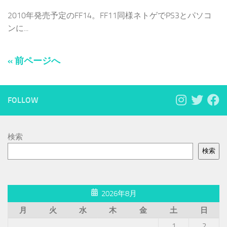
2010年発売予定のFF14。FF11同様ネトゲでPS3とパソコ
ンに...
« 前ページへ
FOLLOW
検索
検索
2026年8月
月
火
水
木
金
土
日
1
2