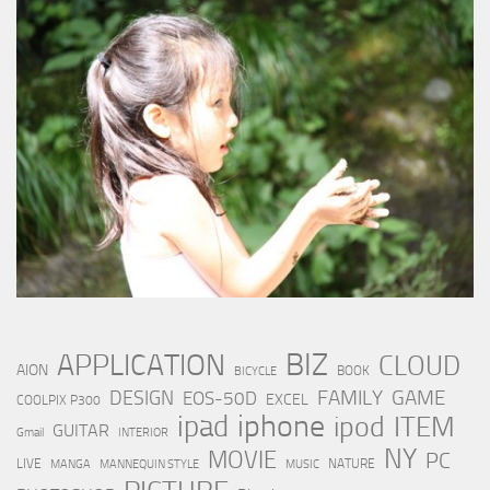
BIZ
APPLICATION
CLOUD
AION
BOOK
BICYCLE
FAMILY
GAME
DESIGN
EOS-50D
EXCEL
COOLPIX P300
iphone
ipad
ipod
ITEM
GUITAR
Gmail
INTERIOR
NY
MOVIE
PC
LIVE
NATURE
MANGA
MANNEQUIN STYLE
MUSIC