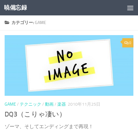
暁備忘録
コンテンツへスキップ
カテゴリー:
GAME
0
GAME
/
テクニック
/
動画
/
楽器
2010年11月25日
DQ3（こりゃ凄い）
ゾーマ、そしてエンディングまで再現！