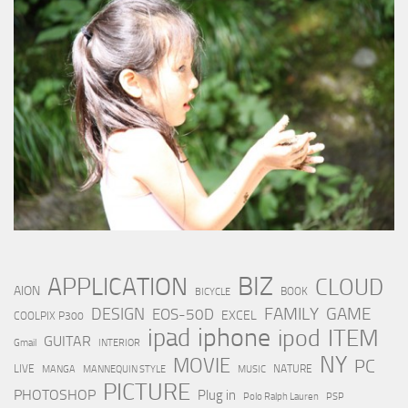
BIZ
APPLICATION
CLOUD
AION
BOOK
BICYCLE
FAMILY
GAME
DESIGN
EOS-50D
EXCEL
COOLPIX P300
iphone
ipad
ipod
ITEM
GUITAR
Gmail
INTERIOR
NY
MOVIE
PC
LIVE
NATURE
MANGA
MANNEQUIN STYLE
MUSIC
PICTURE
PHOTOSHOP
Plug in
Polo Ralph Lauren
PSP