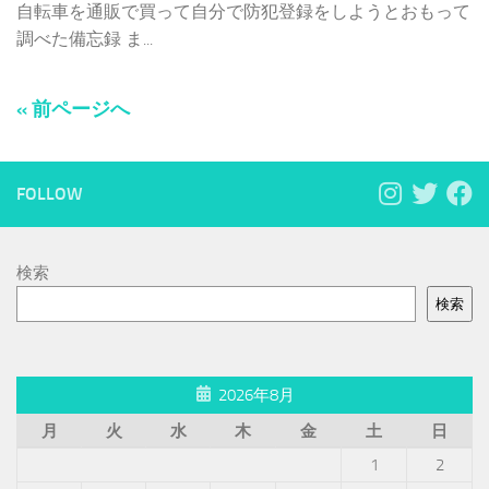
自転車を通販で買って自分で防犯登録をしようとおもって
調べた備忘録 ま...
« 前ページへ
FOLLOW
検索
検索
2026年8月
月
火
水
木
金
土
日
1
2