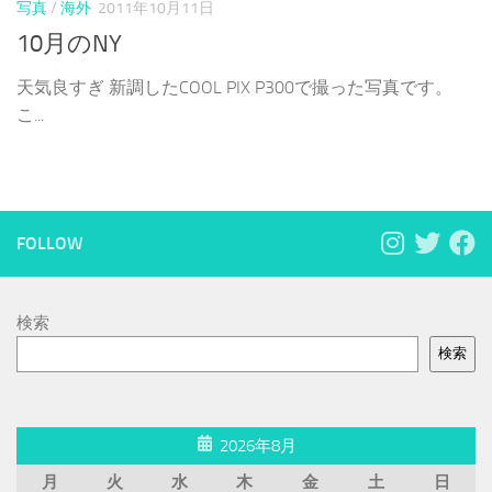
写真
/
海外
2011年10月11日
10月のNY
天気良すぎ 新調したCOOL PIX P300で撮った写真です。
こ...
FOLLOW
検索
検索
2026年8月
月
火
水
木
金
土
日