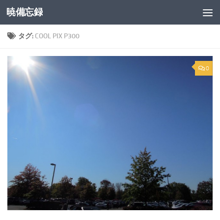
暁備忘録
コンテンツへスキップ
タグ:
COOL PIX P300
0