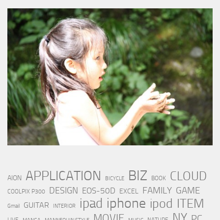
BIZ
APPLICATION
CLOUD
AION
BOOK
BICYCLE
FAMILY
GAME
DESIGN
EOS-50D
EXCEL
COOLPIX P300
iphone
ipad
ipod
ITEM
GUITAR
Gmail
INTERIOR
NY
MOVIE
PC
LIVE
NATURE