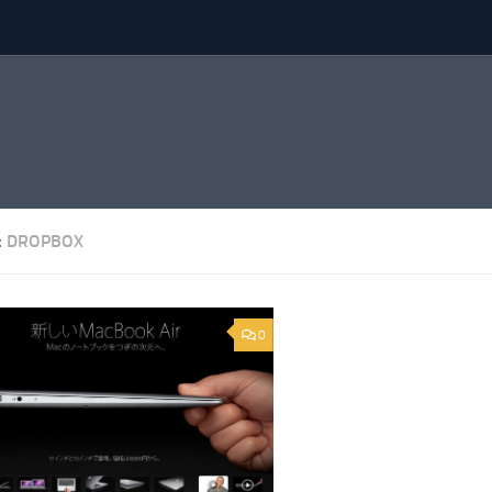
:
DROPBOX
0