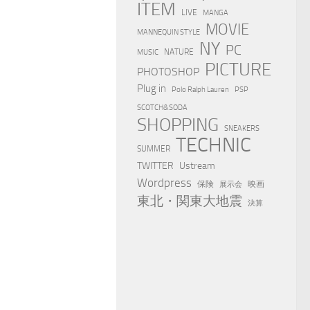
ITEM
LIVE
MANGA
MOVIE
MANNEQUIN STYLE
NY
PC
NATURE
MUSIC
PICTURE
PHOTOSHOP
Plug in
Polo Ralph Lauren
PSP
SCOTCH&SODA
SHOPPING
SNEAKERS
TECHNIC
SUMMER
TWITTER
Ustream
Wordpress
保険
映画
展示会
東北・関東大地震
決算