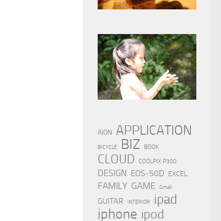
APPLICATION
AION
BIZ
BOOK
BICYCLE
CLOUD
COOLPIX P300
DESIGN
EOS-50D
EXCEL
FAMILY
GAME
Gmail
ipad
GUITAR
INTERIOR
iphone
ipod