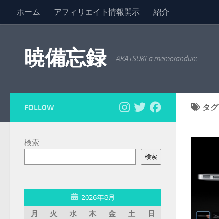
ホーム
アフィリエイト情報開示
紹介
コンテンツへスキップ
暁備忘録
AKATSUKI a memorandum.
FOLLOW
タグ
検索
検索
2026年8月
月
火
水
木
金
土
日