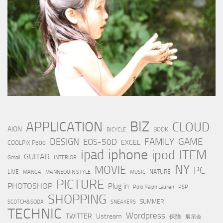
BIZ
APPLICATION
CLOUD
AION
BOOK
BICYCLE
FAMILY
GAME
DESIGN
EOS-50D
EXCEL
COOLPIX P300
iphone
ipad
ipod
ITEM
GUITAR
Gmail
INTERIOR
NY
MOVIE
PC
LIVE
NATURE
MANGA
MANNEQUIN STYLE
MUSIC
PICTURE
PHOTOSHOP
Plug in
Polo Ralph Lauren
PSP
SHOPPING
SUMMER
SCOTCH&SODA
SNEAKERS
TECHNIC
Wordpress
TWITTER
Ustream
保険
展示会