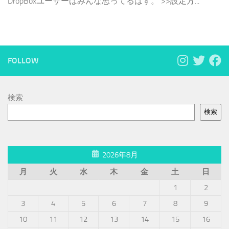
DropBoxユーザーはみんな思ってるはず。 >>設定方...
FOLLOW
検索
検索
2026年8月
月
火
水
木
金
土
日
1
2
3
4
5
6
7
8
9
10
11
12
13
14
15
16