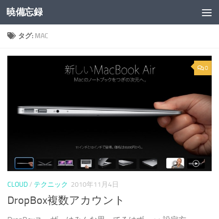
暁備忘録
コンテンツへスキップ
タグ:
MAC
0
CLOUD
/
テクニック
2010年11月4日
DropBox複数アカウント