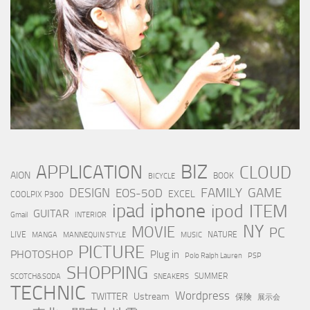
BIZ
APPLICATION
CLOUD
AION
BOOK
BICYCLE
FAMILY
GAME
DESIGN
EOS-50D
EXCEL
COOLPIX P300
iphone
ipad
ipod
ITEM
GUITAR
Gmail
INTERIOR
NY
MOVIE
PC
LIVE
NATURE
MANGA
MANNEQUIN STYLE
MUSIC
PICTURE
PHOTOSHOP
Plug in
Polo Ralph Lauren
PSP
SHOPPING
SUMMER
SCOTCH&SODA
SNEAKERS
TECHNIC
Wordpress
TWITTER
Ustream
保険
展示会