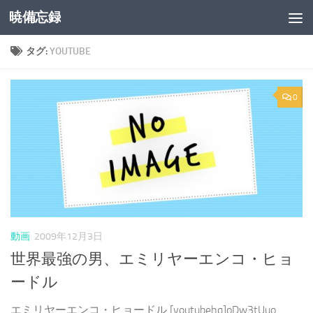
暁備忘録
コンテンツへスキップ
タグ:
YOUTUBE
0
動画
2009年12月3日
世界最強の男、エミリヤーエンコ・ヒョ
ードル
エミリヤーエンコ・ヒョードル [youtubehq]oDw3tUuo...