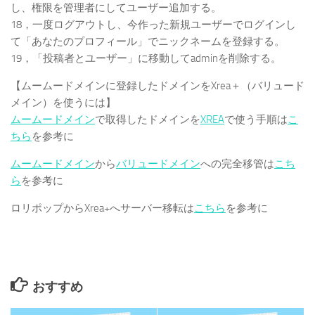
し、権限を管理者にしてユーザー追加する。
18，一度ログアウトし、今作った新規ユーザーでログインし
て「あなたのプロフィール」でニックネームを登録する。
19，「投稿者とユーザー」に移動してadminを削除する。
【ムームードメインに登録したドメインをXrea＋（バリュード
メイン）を使うには】
ムームードメイン
で取得したドメインを
XREA
で使う手順は
こ
ちら
を参考に
ムームードメイン
から
バリュードメイン
への完全移管は
こち
ら
を参考に
ロリポップからXrea+へサーバー移転は
こちら
を参考に
おすすめ