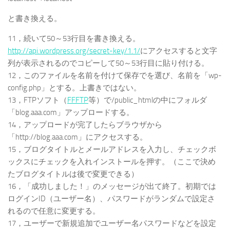
と書き換える。
11，続いて50～53行目を書き換える。
http://api.wordpress.org/secret-key/1.1/
にアクセスすると文字
列が表示されるのでコピーして50～53行目に貼り付ける。
12，このファイルを名前を付けて保存でを選び、名前を「wp-
config.php」とする。上書きではない。
13，FTPソフト（
FFFTP
等）で/public_htmlの中にフォルダ
「blog.aaa.com」アップロードする。
14，アップロードが完了したらブラウザから
「http://blog.aaa.com」にアクセスする。
15，ブログタイトルとメールアドレスを入力し、チェックボ
ックスにチェックを入れインストールを押す。（ここで決め
たブログタイトルは後で変更できる）
16，「成功しました！」のメッセージが出て終了。初期では
ログインID（ユーザー名）、パスワードがランダムで設定さ
れるので任意に変更する。
17，ユーザーで新規追加でユーザー名パスワードなどを設定