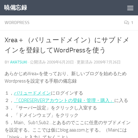
暁備忘録
コンテンツへスキップ
WORDPRESS
1
Xrea＋（バリュードメイン）にサブドメ
インを登録してWordPressを使う
BY
AKATSUKI
· 公開済み
2009年6月20日
· 更新済み
2009年7月26日
あらかじめXrea+を使っており、新しいブログを始めるため
Wordpressを設定する手順の備忘録
１，
バリュードメイン
にログインする
２，
「CORESERVERアカウントの登録・管理・購入」
に入る
３，「サーバー設定」をクリックし入室する
４，「ドメインウェブ」をクリック
５，Main、Sub1,Sub2…とあるのでここに任意のサブドメイン
を設定する。ここでは仮にblog.aaa.comとする。（Mainには
「blank」と入力しておくこと）