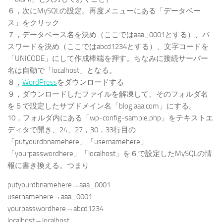
６，次にMySQLの設定。再度メニューにある「データベー
ス」をクリック
７，データベース名を決め（ここではaaa_0001とする）、パ
スワードを決め（ここではabcd1234とする）、文字コードを
「UNICODE」にして作成棒端を押す。ちなみに接続サーバー
名は自動で「localhost」となる。
８，
WordPress
をダウンロードする
９，ダウンロードしたファイルを解凍して、そのフォルダ名
を５で設定したサブドメイン名「blog.aaa.com」にする。
10，フォルダ内にある「wp-config-sample.php」をテキストエ
ディタで開き、24、27，30，33行目の
「putyourdbnamehere」「usernamehere」
「yourpasswordhere」「localhost」を６で設定したMySQLの情
報に書き換える。つまり
putyourdbnamehere→aaa_0001
usernamehere→aaa_0001
yourpasswordhere→abcd1234
localhost→localhost