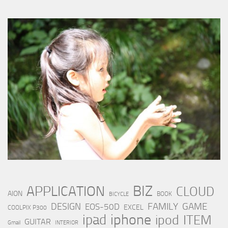
BIZ
APPLICATION
CLOUD
AION
BOOK
BICYCLE
FAMILY
GAME
DESIGN
EOS-50D
EXCEL
COOLPIX P300
iphone
ipad
ipod
ITEM
GUITAR
Gmail
INTERIOR