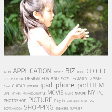
BIZ
APPLICATION
CLOUD
AION
BOOK
BICYCLE
FAMILY
GAME
DESIGN
EOS-50D
EXCEL
COOLPIX P300
iphone
ipad
ipod
ITEM
GUITAR
Gmail
INTERIOR
NY
MOVIE
PC
LIVE
NATURE
MANGA
MANNEQUIN STYLE
MUSIC
PICTURE
PHOTOSHOP
Plug in
Polo Ralph Lauren
PSP
SHOPPING
SUMMER
SCOTCH&SODA
SNEAKERS