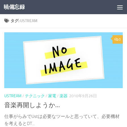
暁備忘録
コンテンツへスキップ
タグ:
USTREAM
0
USTREAM
/
テクニック
/
家電
/
楽器
2010年9月26日
音楽再開しようか…
仕事がらみでUstは必要なツールと思っていて、必要機材
を考えるとDT...