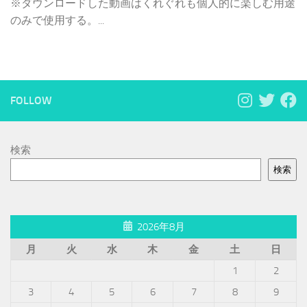
※ダウンロードした動画はくれぐれも個人的に楽しむ用途
のみで使用する。...
FOLLOW
検索
検索
2026年8月
月
火
水
木
金
土
日
1
2
3
4
5
6
7
8
9