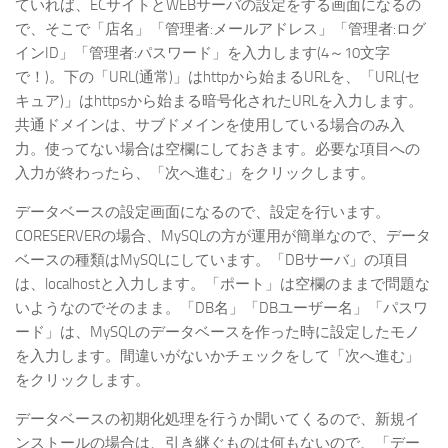
ていれば、ECサイトとWEBサーバの設定をする画面になるの
で、そこで「店名」「管理者:メールアドレス」「管理者:ログ
インID」「管理者:パスワード」を入力します(4～10文字
で！)。下の「URL(通常)」はhttpから始まるURLを、「URL(セ
キュア)」はhttpsから始まる暗号化されたURLを入力します。
共通ドメインは、サブドメインを使用している場合のみ入
力。使ってない場合は空欄にしておきます。必要な項目への
入力が終わったら、「次へ進む」をクリックします。
データベースの設定画面になるので、設定を行います。
CORESERVERの場合、MySQLの方が運用が簡単なので、データ
ベースの種類はMySQLにしています。「DBサーバ」の項目
は、localhostと入力します。「ポート」は空欄のままで問題な
いようなのでそのまま。「DB名」「DBユーザー名」「パスワ
ード」は、MySQLのデータベースを作った時に設定したモノ
を入力します。間違いがないかチェックをして「次へ進む」
をクリックします。
データベースの初期化処理を行うか聞いてくるので、新規イ
ンストールの場合は、引き継ぐものは何もないので、「デー