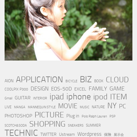
BIZ
APPLICATION
CLOUD
AION
BOOK
BICYCLE
FAMILY
GAME
DESIGN
EOS-50D
EXCEL
COOLPIX P300
iphone
ipad
ipod
ITEM
GUITAR
Gmail
INTERIOR
NY
MOVIE
PC
LIVE
NATURE
MANGA
MANNEQUIN STYLE
MUSIC
PICTURE
PHOTOSHOP
Plug in
Polo Ralph Lauren
PSP
SHOPPING
SUMMER
SCOTCH&SODA
SNEAKERS
TECHNIC
Wordpress
TWITTER
Ustream
保険
展示会