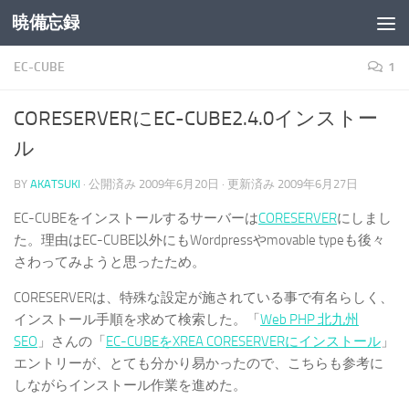
暁備忘録
コンテンツへスキップ
EC-CUBE
1
CORESERVERにEC-CUBE2.4.0インストー
ル
BY
AKATSUKI
· 公開済み
2009年6月20日
· 更新済み
2009年6月27日
EC-CUBEをインストールするサーバーは
CORESERVER
にしまし
た。理由はEC-CUBE以外にもWordpressやmovable typeも後々
さわってみようと思ったため。
CORESERVERは、特殊な設定が施されている事で有名らしく、
インストール手順を求めて検索した。「
Web PHP 北九州
SEO
」さんの「
EC-CUBEをXREA CORESERVERにインストール
」
エントリーが、とても分かり易かったので、こちらも参考に
しながらインストール作業を進めた。