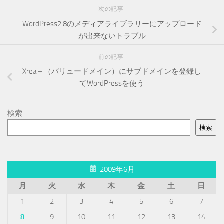
次の記事
WordPress2.8のメディアライブラリーにアップロード
が出来ないトラブル
前の記事
Xrea＋（バリュードメイン）にサブドメインを登録し
てWordPressを使う
検索
検索
2009年6月
月
火
水
木
金
土
日
1
2
3
4
5
6
7
8
9
10
11
12
13
14