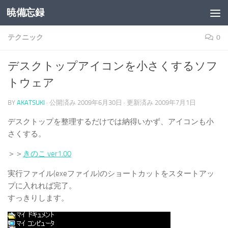
暁備忘録
コンテンツへスキップ
テクニック
0
デスクトップアイコンを小さくするソフ
トウェア
BY
AKATSUKI
· 公開済み
2009年6月30日
· 更新済み
2009年7月1日
デスクトップを整理するだけでは納得いかず、アイコンも小
さくする。
＞＞
きのこ ver1.00
実行ファイル(exeファイル)のショートカットをスタートアッ
プに入れれば完了。
すっきりします。