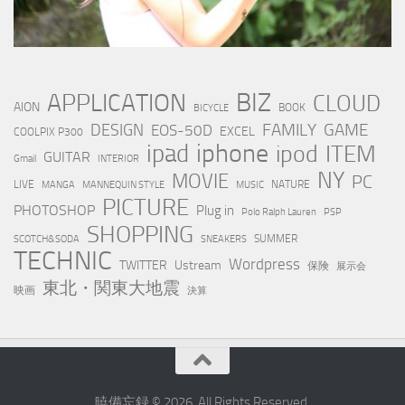
BIZ
APPLICATION
CLOUD
AION
BOOK
BICYCLE
FAMILY
GAME
DESIGN
EOS-50D
EXCEL
COOLPIX P300
iphone
ipad
ipod
ITEM
GUITAR
Gmail
INTERIOR
NY
MOVIE
PC
LIVE
NATURE
MANGA
MANNEQUIN STYLE
MUSIC
PICTURE
PHOTOSHOP
Plug in
Polo Ralph Lauren
PSP
SHOPPING
SUMMER
SCOTCH&SODA
SNEAKERS
TECHNIC
Wordpress
TWITTER
Ustream
保険
展示会
東北・関東大地震
映画
決算
暁備忘録 © 2026. All Rights Reserved.