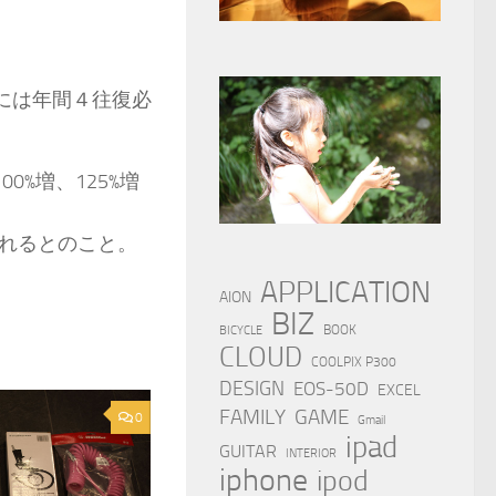
には年間４往復必
%増、125%増
れるとのこと。
APPLICATION
AION
BIZ
BOOK
BICYCLE
CLOUD
COOLPIX P300
DESIGN
EOS-50D
EXCEL
FAMILY
GAME
0
Gmail
ipad
GUITAR
INTERIOR
iphone
ipod