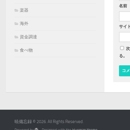
名前
楽器
海外
サイ
資金調達
次
食べ物
る。
暁備忘録 © 2026. All Rights Reserved.
Powered by
- Designed with the
Hueman theme