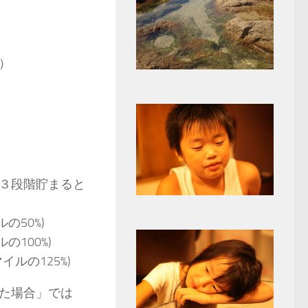
）
３段階貯まると
の50%)
の100%)
ルの125%)
た場合」では