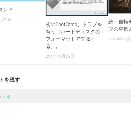
タンド
9月23日
続・自転
初のBootCamp、トラブル
ブの空気
有り（ハードディスクの
フォーマットで失敗す
2010年11月
る）。
2014年6月24日
トを残す
ント
※