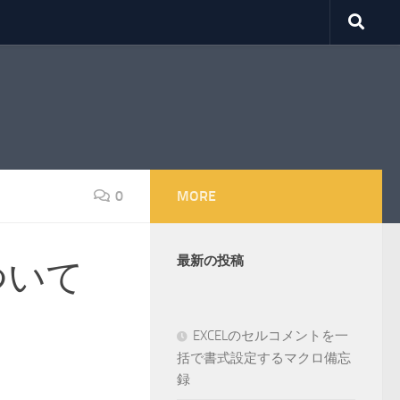
0
MORE
最新の投稿
ついて
EXCELのセルコメントを一
括で書式設定するマクロ備忘
録