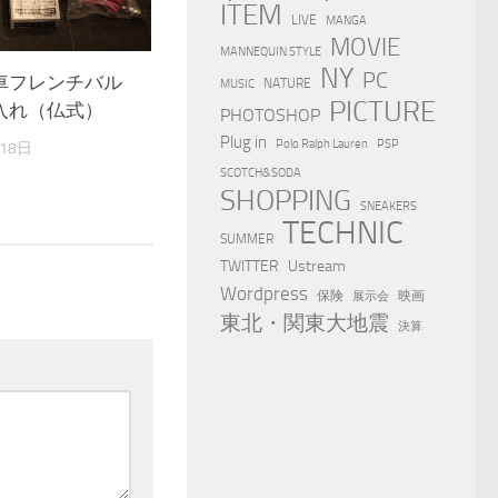
ITEM
LIVE
MANGA
MOVIE
MANNEQUIN STYLE
NY
PC
車フレンチバル
NATURE
MUSIC
PICTURE
入れ（仏式）
PHOTOSHOP
Plug in
Polo Ralph Lauren
PSP
18日
SCOTCH&SODA
SHOPPING
SNEAKERS
TECHNIC
SUMMER
TWITTER
Ustream
Wordpress
保険
映画
展示会
東北・関東大地震
決算