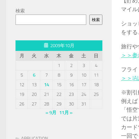
【貯め
マイル
検索
検索
ショッ
をする
2009年10月
旅行や
＞＞参
月
火
水
木
金
土
日
1
2
3
4
フライ
5
6
7
8
9
10
11
＞＞J
12
13
14
15
16
17
18
※割引
19
20
21
22
23
24
25
例えば
26
27
28
29
30
31
「悟空
« 9月
11月 »
では片
カード
一回で
APPLICATION