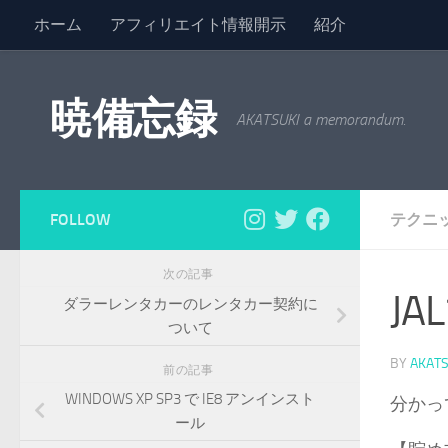
ホーム
アフィリエイト情報開示
紹介
コンテンツへスキップ
暁備忘録
AKATSUKI a memorandum.
FOLLOW
テクニ
次の記事
J
ダラーレンタカーのレンタカー契約に
ついて
BY
AKATS
前の記事
WINDOWS XP SP3 で IE8 アンインスト
分かっ
ール