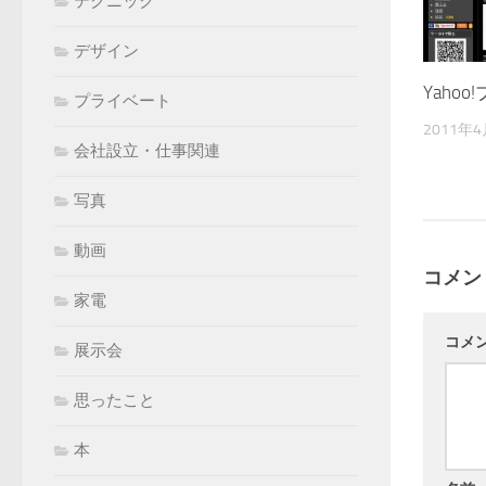
テクニック
デザイン
Yahoo
プライベート
2011年
会社設立・仕事関連
写真
動画
コメン
家電
コメ
展示会
思ったこと
本