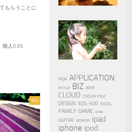
てもらうことに
：個人0.6%
APPLICATION
AION
BIZ
BOOK
BICYCLE
CLOUD
COOLPIX P300
0
DESIGN
EOS-50D
EXCEL
FAMILY
GAME
Gmail
ipad
GUITAR
INTERIOR
iphone
ipod