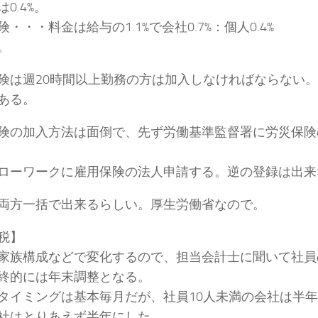
0.4%。
・・・料金は給与の1.1%で会社0.7%：個人0.4%
。
険は週20時間以上勤務の方は加入しなければならない
ある。
険の加入方法は面倒で、先ず労働基準監督署に労災保険
ローワークに雇用保険の法人申請する。逆の登録は出来
両方一括で出来るらしい。厚生労働省なので。
税】
家族構成などで変化するので、担当会計士に聞いて社員
終的には年末調整となる。
タイミングは基本毎月だが、社員10人未満の会社は半
社はとりあえず半年にした。