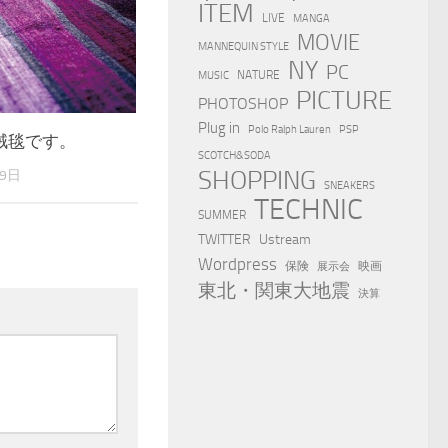
ITEM
LIVE
MANGA
MOVIE
MANNEQUIN STYLE
NY
PC
NATURE
MUSIC
PICTURE
PHOTOSHOP
Plug in
Polo Ralph Lauren
PSP
絨毯です。
SCOTCH&SODA
SHOPPING
29日
SNEAKERS
TECHNIC
SUMMER
TWITTER
Ustream
Wordpress
保険
映画
展示会
東北・関東大地震
決算