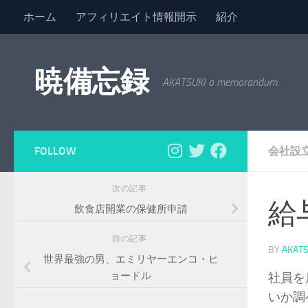
ホーム
アフィリエイト情報開示
紹介
コンテンツへスキップ
暁備忘録
AKATSUKI a memorandum.
FOLLOW
会社設
次の記事
給
飲食店開業の保健所申請
前の記事
BY
AKATS
世界最強の男、エミリヤーエンコ・ヒ
ョードル
社員を
いか調