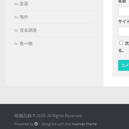
名前
楽器
海外
サイ
資金調達
食べ物
次
る。
暁備忘録 © 2026. All Rights Reserved.
Powered by
- Designed with the
Hueman theme