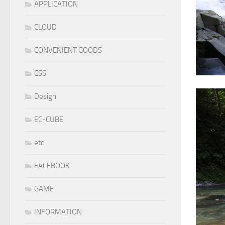
APPLICATION
CLOUD
CONVENIENT GOODS
CSS
Design
EC-CUBE
etc
FACEBOOK
GAME
INFORMATION