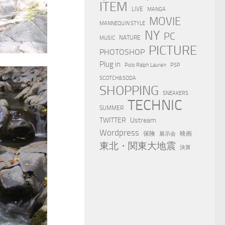
ITEM
LIVE
MANGA
MOVIE
MANNEQUIN STYLE
NY
PC
NATURE
MUSIC
PICTURE
PHOTOSHOP
Plug in
Polo Ralph Lauren
PSP
SCOTCH&SODA
SHOPPING
SNEAKERS
TECHNIC
SUMMER
TWITTER
Ustream
Wordpress
保険
映画
展示会
東北・関東大地震
決算