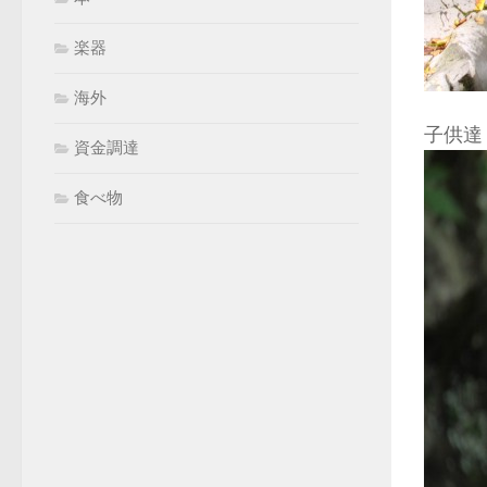
楽器
海外
子供達
資金調達
食べ物