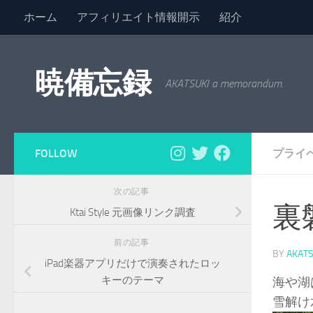
ホーム
アフィリエイト情報開示
紹介
コンテンツへスキップ
暁備忘録
AKATSUKI a memorandum.
FOLLOW
プライ
次の記事
裏
Ktai Style 元画像リンク調査
前の記事
BY
AKATS
iPad楽器アプリだけで演奏されたロッ
キーのテーマ
海や湖
雪解け