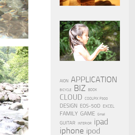
APPLICATION
AION
BIZ
BOOK
BICYCLE
CLOUD
COOLPIX P300
DESIGN
EOS-50D
EXCEL
FAMILY
GAME
Gmail
ipad
GUITAR
INTERIOR
iphone
ipod