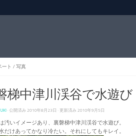
ベート
/
写真
磐梯中津川渓谷で水遊び
UKI
· 公開済み
2010年8月23日
· 更新済み
2010年9月5日
は汚いイメージあり、裏磐梯中津川渓谷で水遊び。
水だけあってかなり冷たい。それにしてもキレイ。