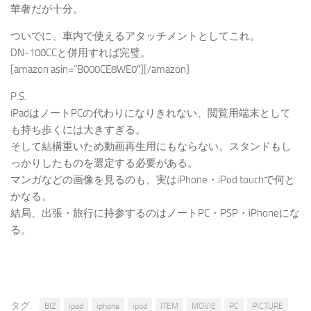
華奢だが十分。
ついでに、車内で使えるアタッチメントとしてこれ。
DN-100CCと併用すれば完璧。
[amazon asin=”B000CE8WE0″][/amazon]
P.S.
iPadはノートPCの代わりになりきれない、閲覧用端末として
も持ち歩くには大きすぎる。
そして結構重いため動画再生用にもならない。スタンドもし
っかりしたものを選定する必要がある。
マンガなどの画像を見るのも、実はiPhone・iPod touchで何と
かなる。
結局、出張・旅行に持参するのはノートPC・PSP・iPhoneにな
る。
タグ:
BIZ
ipad
iphone
ipod
ITEM
MOVIE
PC
PICTURE