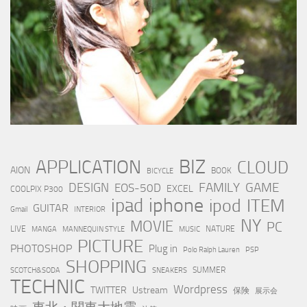
BIZ
APPLICATION
CLOUD
AION
BOOK
BICYCLE
FAMILY
GAME
DESIGN
EOS-50D
EXCEL
COOLPIX P300
iphone
ipad
ipod
ITEM
GUITAR
Gmail
INTERIOR
NY
MOVIE
PC
LIVE
NATURE
MANGA
MANNEQUIN STYLE
MUSIC
PICTURE
PHOTOSHOP
Plug in
Polo Ralph Lauren
PSP
SHOPPING
SUMMER
SCOTCH&SODA
SNEAKERS
TECHNIC
Wordpress
TWITTER
Ustream
保険
展示会