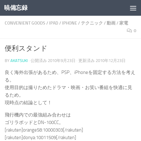
暁備忘録
コンテンツへスキップ
CONVENIENT GOODS
/
IPAD
/
IPHONE
/
テクニック
/
動画
/
家電
0
便利スタンド
BY
AKATSUKI
· 公開済み
2010年9月23日
· 更新済み
2010年12月23日
良く海外出張があるため、PSP、iPhoneを固定する方法を考え
る。
使用目的は撮りためたドラマ・映画・お笑い番組を快適に見
るため。
現時点の結論として！
飛行機内での最強組み合わせは
ゴリラポッドとDN-100CC。
[rakuten]orange58:10000303[/rakuten]
[rakuten]donya:10011509[/rakuten]