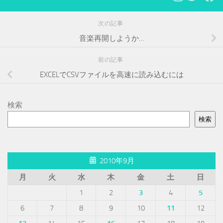
次の記事
音楽再開しようか…
前の記事
EXCELでCSVファイルを高速に読み込むには
検索
検索
2010年9月
月
火
水
木
金
土
日
1
2
3
4
5
6
7
8
9
10
11
12