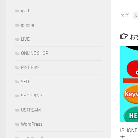
ipad
タグ:
B
iphone
お
LIVE
ONLINE SHOP
PIST BIKE
SEO
SHOPPING
USTREAM
WordPress
IPHO