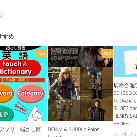
IZ
すすめ
0
0
展示会備
2013SS(S
SODA,han
SHOES,ba
HENRY,SA
SHOES)
NEアプリ「指さし辞
DENIM & SUPPLY Ralph
2012年7月