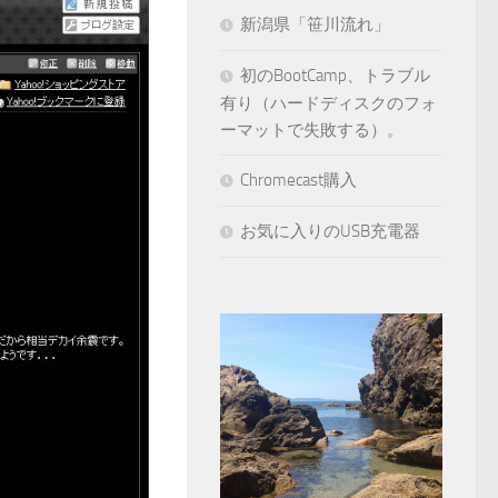
新潟県「笹川流れ」
初のBootCamp、トラブル
有り（ハードディスクのフォ
ーマットで失敗する）。
Chromecast購入
お気に入りのUSB充電器