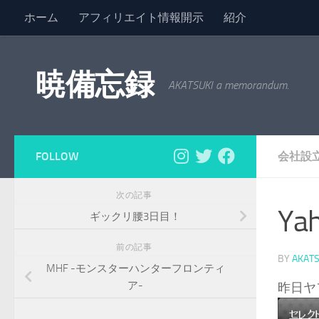
ホーム
アフィリエイト情報開示
紹介
コンテンツへスキップ
暁備忘録
AKATSUKI a memorandum.
FOLLOW
会社設
次の記事
Ya
ギックリ腰3日目！
前の記事
BY
AKATS
MHF -モンスターハンターフロンティ
ア-
昨日ヤ