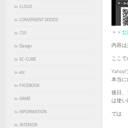
CLOUD
CONVENIENT GOODS
＞＞
セ
CSS
内容は
Design
ここで
EC-CUBE
Yah
etc
本当に
FACEBOOK
後日、
GAME
は使い
INFORMATION
では
INTERIOR