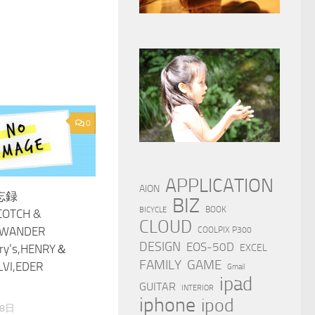
0
APPLICATION
AION
忘録
BIZ
BOOK
BICYCLE
COTCH &
CLOUD
,WANDER
COOLPIX P300
DESIGN
EOS-50D
rry’s,HENRY＆
EXCEL
FAMILY
GAME
LVI,EDER
Gmail
ipad
GUITAR
INTERIOR
iphone
ipod
28日