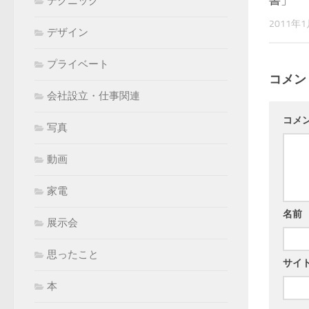
書」
テクニック
2011年
デザイン
プライベート
コメン
会社設立・仕事関連
コメ
写真
動画
家電
名前
展示会
思ったこと
サイ
本