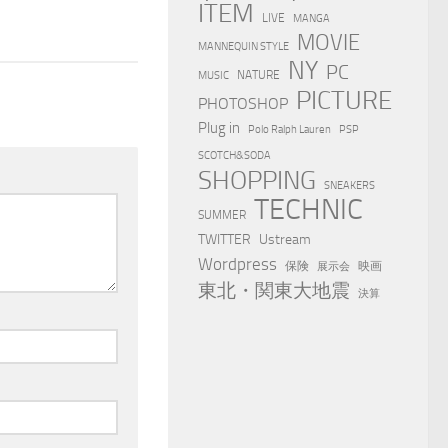
ITEM
LIVE
MANGA
MOVIE
MANNEQUIN STYLE
NY
PC
NATURE
MUSIC
PICTURE
PHOTOSHOP
Plug in
Polo Ralph Lauren
PSP
SCOTCH&SODA
SHOPPING
SNEAKERS
TECHNIC
SUMMER
TWITTER
Ustream
Wordpress
保険
映画
展示会
東北・関東大地震
決算