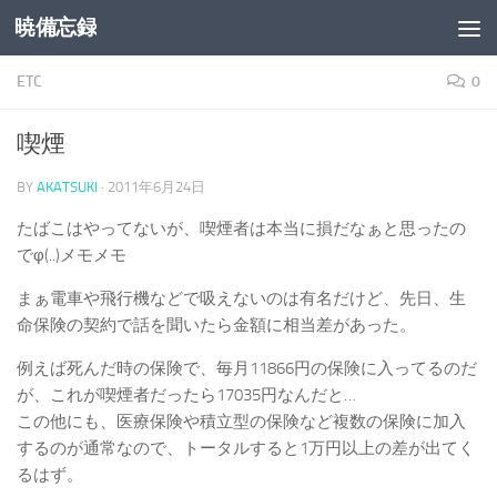
暁備忘録
コンテンツへスキップ
ETC
0
喫煙
BY
AKATSUKI
·
2011年6月24日
たばこはやってないが、喫煙者は本当に損だなぁと思ったの
でφ(..)メモメモ
まぁ電車や飛行機などで吸えないのは有名だけど、先日、生
命保険の契約で話を聞いたら金額に相当差があった。
例えば死んだ時の保険で、毎月11866円の保険に入ってるのだ
が、これが喫煙者だったら17035円なんだと…
この他にも、医療保険や積立型の保険など複数の保険に加入
するのが通常なので、トータルすると1万円以上の差が出てく
るはず。