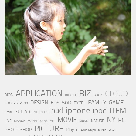
BIZ
APPLICATION
CLOUD
AION
BOOK
BICYCLE
FAMILY
GAME
DESIGN
EOS-50D
EXCEL
COOLPIX P300
iphone
ipad
ipod
ITEM
GUITAR
Gmail
INTERIOR
NY
MOVIE
PC
LIVE
NATURE
MANGA
MANNEQUIN STYLE
MUSIC
PICTURE
PHOTOSHOP
Plug in
Polo Ralph Lauren
PSP