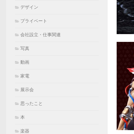
デザイン
プライベート
会社設立・仕事関連
写真
動画
家電
展示会
思ったこと
本
楽器