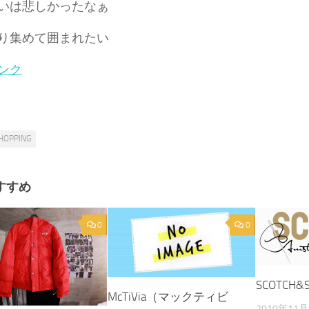
いは悲しかったなぁ
り集めて囲まれたい
ンク
HOPPING
すすめ
0
0
SCOTCH&
McTiVia（マックティビ
2010年11