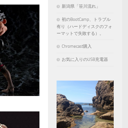
新潟県「笹川流れ」
初のBootCamp、トラブル
有り（ハードディスクのフォ
ーマットで失敗する）。
Chromecast購入
お気に入りのUSB充電器