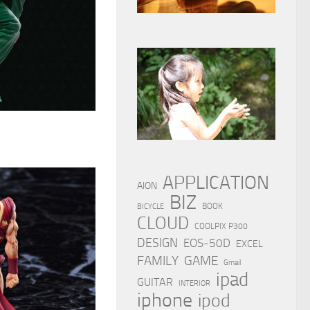
APPLICATION
AION
BIZ
BOOK
BICYCLE
CLOUD
COOLPIX P300
DESIGN
EOS-50D
EXCEL
FAMILY
GAME
Gmail
ipad
GUITAR
INTERIOR
iphone
ipod