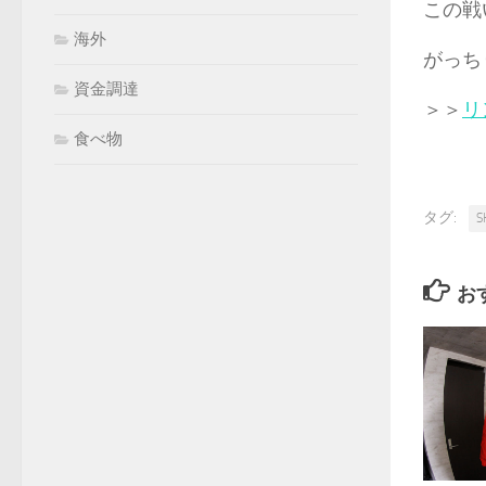
この戦
海外
がっち
資金調達
＞＞
リ
食べ物
タグ:
S
お