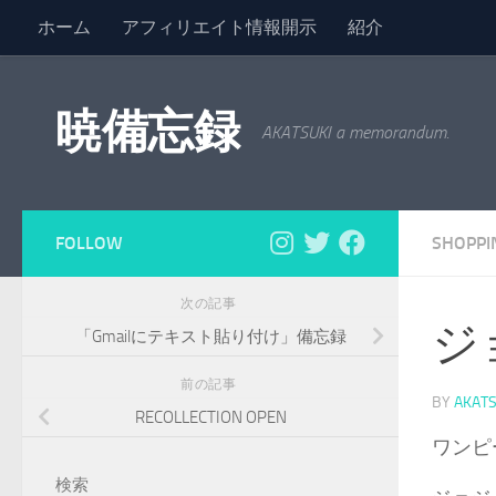
ホーム
アフィリエイト情報開示
紹介
コンテンツへスキップ
暁備忘録
AKATSUKI a memorandum.
FOLLOW
SHOPPI
次の記事
ジ
「Gmailにテキスト貼り付け」備忘録
前の記事
BY
AKATS
RECOLLECTION OPEN
ワンピ
検索