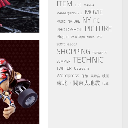
ITEM
LIVE
MANGA
MOVIE
MANNEQUIN STYLE
NY
PC
NATURE
MUSIC
PICTURE
PHOTOSHOP
Plug in
Polo Ralph Lauren
PSP
SCOTCH&SODA
SHOPPING
SNEAKERS
TECHNIC
SUMMER
TWITTER
Ustream
Wordpress
保険
映画
展示会
東北・関東大地震
決算