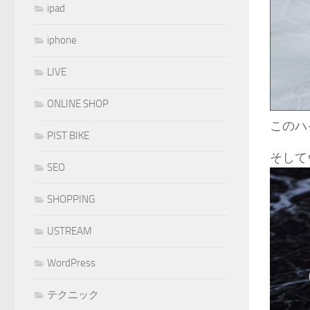
ipad
iphone
LIVE
ONLINE SHOP
このハ
PIST BIKE
そして
SEO
SHOPPING
USTREAM
WordPress
テクニック