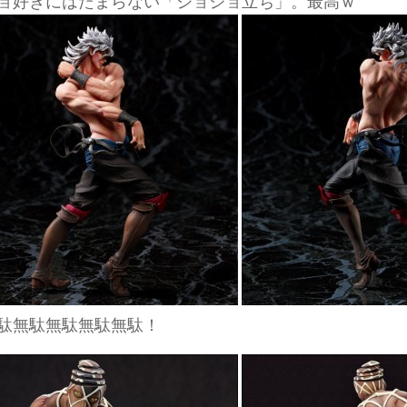
ョ好きにはたまらない「ジョジョ立ち」。最高ｗ
駄無駄無駄無駄無駄！