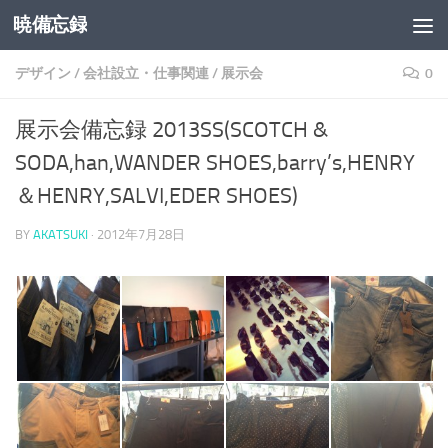
暁備忘録
コンテンツへスキップ
デザイン
/
会社設立・仕事関連
/
展示会
0
展示会備忘録 2013SS(SCOTCH &
SODA,han,WANDER SHOES,barry’s,HENRY
＆HENRY,SALVI,EDER SHOES)
BY
AKATSUKI
·
2012年7月28日