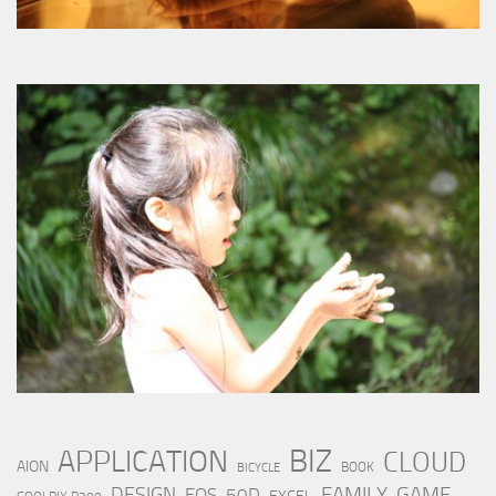
BIZ
APPLICATION
CLOUD
AION
BOOK
BICYCLE
FAMILY
GAME
DESIGN
EOS-50D