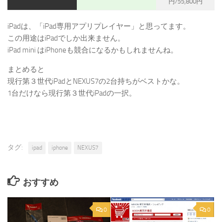
円/55,800円
iPadは、「iPad専用アプリプレイヤー」と思ってます。
この用途はiPadでしか出来ません。
iPad mini はiPhoneも競合になるかもしれませんね。
まとめると
現行第３世代iPadとNEXUS7の2台持ちがベストかな。
1台だけなら現行第３世代iPadの一択。
タグ:
ipad
iphone
NEXUS7
おすすめ
0
0