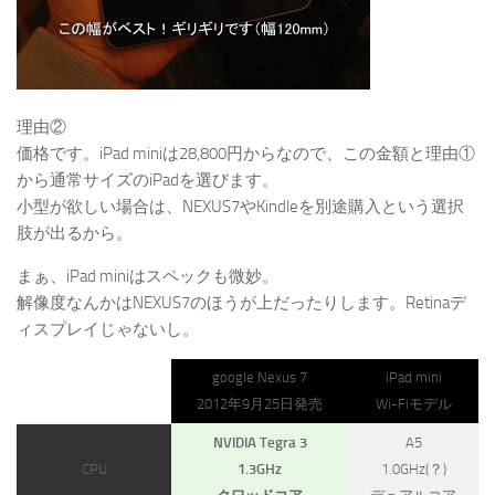
理由②
価格です。iPad miniは28,800円からなので、この金額と理由①
から通常サイズのiPadを選びます。
小型が欲しい場合は、NEXUS7やKindleを別途購入という選択
肢が出るから。
まぁ、iPad miniはスペックも微妙。
解像度なんかはNEXUS7のほうが上だったりします。Retinaデ
ィスプレイじゃないし。
google Nexus 7
iPad mini
2012年9月25日発売
Wi-Fiモデル
NVIDIA Tegra 3
A5
CPU
1.3GHz
1.0GHz(？)