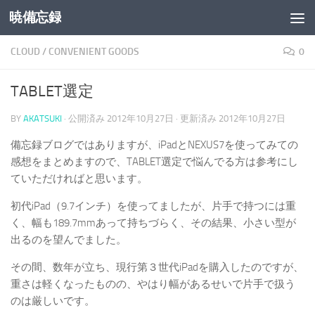
暁備忘録
コンテンツへスキップ
CLOUD
/
CONVENIENT GOODS
0
TABLET選定
BY
AKATSUKI
· 公開済み
2012年10月27日
· 更新済み
2012年10月27日
備忘録ブログではありますが、iPadとNEXUS7を使ってみての
感想をまとめますので、TABLET選定で悩んでる方は参考にし
ていただければと思います。
初代iPad（9.7インチ）を使ってましたが、片手で持つには重
く、幅も189.7mmあって持ちづらく、その結果、小さい型が
出るのを望んでました。
その間、数年が立ち、現行第３世代iPadを購入したのですが、
重さは軽くなったものの、やはり幅があるせいで片手で扱う
のは厳しいです。