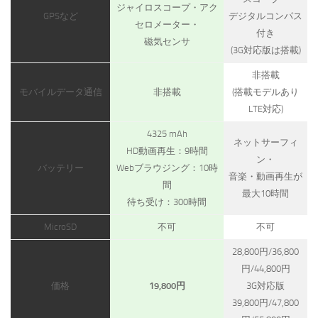
ジャイロスコープ・アク
GPSなど
デジタルコンパス
セロメーター・
付き
磁気センサ
(3G対応版は搭載)
非搭載
モバイルデータ通信
非搭載
(搭載モデルあり
LTE対応)
4325 mAh
ネットサーフィ
HD動画再生：9時間
ン・
バッテリー
Webブラウジング：10時
音楽・動画再生が
間
最大10時間
待ち受け：300時間
MicroSD
不可
不可
28,800円/36,800
円/44,800円
価格
19,800円
3G対応版
39,800円/47,800