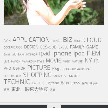
BIZ
APPLICATION
CLOUD
AION
BOOK
BICYCLE
FAMILY
GAME
DESIGN
EOS-50D
EXCEL
COOLPIX P300
iphone
ipad
ipod
ITEM
GUITAR
Gmail
INTERIOR
NY
MOVIE
PC
LIVE
NATURE
MANGA
MANNEQUIN STYLE
MUSIC
PICTURE
PHOTOSHOP
Plug in
Polo Ralph Lauren
PSP
SHOPPING
SUMMER
SCOTCH&SODA
SNEAKERS
TECHNIC
Wordpress
TWITTER
Ustream
保険
展示会
東北・関東大地震
映画
決算