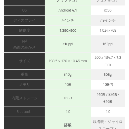
クワッドコア
デュアルコア
OS
Android 4.1
iOS6
ディスプレイ
7インチ
7.9インチ
解像度
1,280×800
1,024×768
ppi
216ppi
162ppi
画面の細かさ
200 x 134.7 x
7.2
サイズ
198.5 × 120 × 10.45 mm
mm
重量
340g
308g
メモリ
1GB
1GB(?)
16GB /
32GB
/
内蔵ストレージ
16GB
64GB
Bluetooth
4.0
4.0
非搭載・ジャイロ
搭載
スコープ・