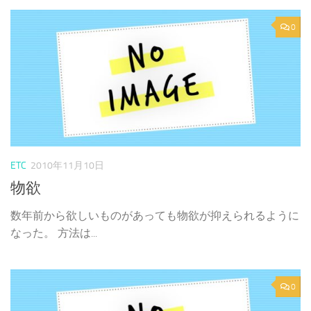
0
ETC
2010年11月10日
物欲
数年前から欲しいものがあっても物欲が抑えられるように
なった。 方法は...
0