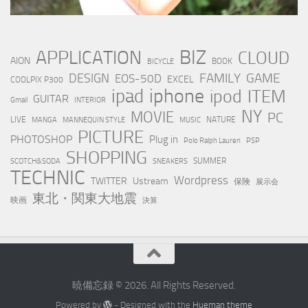
BIZ
APPLICATION
CLOUD
AION
BOOK
BICYCLE
FAMILY
GAME
DESIGN
EOS-50D
EXCEL
COOLPIX P300
iphone
ipad
ipod
ITEM
GUITAR
Gmail
INTERIOR
NY
MOVIE
PC
LIVE
NATURE
MANGA
MANNEQUIN STYLE
MUSIC
PICTURE
PHOTOSHOP
Plug in
Polo Ralph Lauren
PSP
SHOPPING
SUMMER
SCOTCH&SODA
SNEAKERS
TECHNIC
Wordpress
TWITTER
Ustream
保険
展示会
東北・関東大地震
映画
決算
暁備忘録 © 2026. All Rights Reserved.
Powered by
- Designed with the
Hueman theme