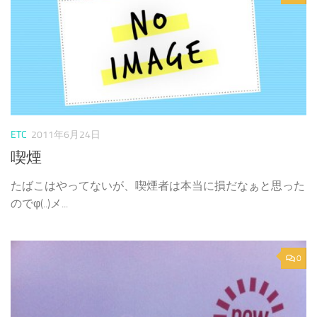
ETC
2011年6月24日
喫煙
たばこはやってないが、喫煙者は本当に損だなぁと思った
のでφ(..)メ...
0