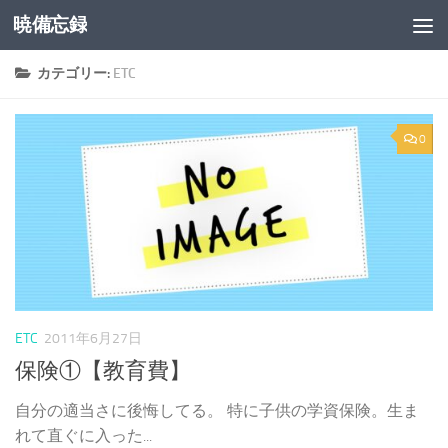
暁備忘録
コンテンツへスキップ
カテゴリー:
ETC
0
ETC
2011年6月27日
保険①【教育費】
自分の適当さに後悔してる。 特に子供の学資保険。生ま
れて直ぐに入った...