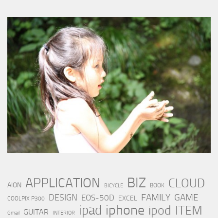
BIZ
APPLICATION
CLOUD
AION
BOOK
BICYCLE
FAMILY
GAME
DESIGN
EOS-50D
EXCEL
COOLPIX P300
iphone
ipad
ipod
ITEM
GUITAR
Gmail
INTERIOR