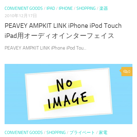
CONVENIENT GOODS
/
IPAD
/
IPHONE
/
SHOPPING
/
楽器
2010年12月17日
PEAVEY AMPKIT LINK iPhone iPod Touch
iPad用オーディオインターフェイス
PEAVEY AMPKIT LINK iPhone iPod Tou...
0
CONVENIENT GOODS
/
SHOPPING
/
プライベート
/
家電