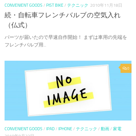
CONVENIENT GOODS
/
PIST BIKE
/
テクニック
2010年11月18日
続・自転車フレンチバルブの空気入れ
（仏式）
パーツが届いたので早速自作開始！ まずは車用の先端を
フレンチバルブ用...
0
CONVENIENT GOODS
/
IPAD
/
IPHONE
/
テクニック
/
動画
/
家電