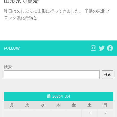
山形県で蕎麦
昨日は久しぶりに山形に行ってきました。 子供の東北ブ
ロック強化合宿と...
FOLLOW
検索
検索
2026年8月
月
火
水
木
金
土
日
1
2