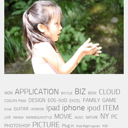
BIZ
APPLICATION
CLOUD
AION
BOOK
BICYCLE
FAMILY
GAME
DESIGN
EOS-50D
EXCEL
COOLPIX P300
iphone
ipad
ipod
ITEM
GUITAR
Gmail
INTERIOR
NY
MOVIE
PC
LIVE
NATURE
MANGA
MANNEQUIN STYLE
MUSIC
PICTURE
PHOTOSHOP
Plug in
Polo Ralph Lauren
PSP