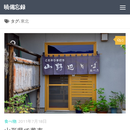
暁備忘録
コンテンツへスキップ
タグ:
東北
0
食べ物
2011年7月18日