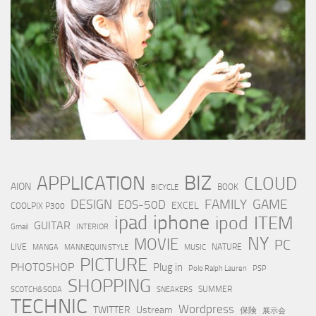
BIZ
APPLICATION
CLOUD
AION
BOOK
BICYCLE
FAMILY
GAME
DESIGN
EOS-50D
EXCEL
COOLPIX P300
iphone
ipad
ipod
ITEM
GUITAR
Gmail
INTERIOR
NY
MOVIE
PC
LIVE
NATURE
MANGA
MANNEQUIN STYLE
MUSIC
PICTURE
PHOTOSHOP
Plug in
Polo Ralph Lauren
PSP
SHOPPING
SUMMER
SCOTCH&SODA
SNEAKERS
TECHNIC
Wordpress
TWITTER
Ustream
保険
展示会