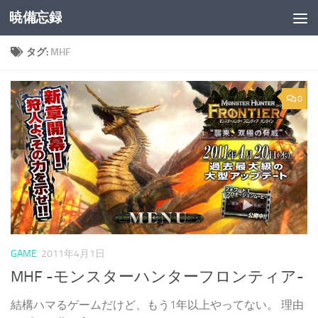
暁備忘録
コンテンツへスキップ
タグ:
MHF
0
GAME
2011年4月1日
MHF -モンスターハンターフロンティア-
結構ハマるゲームだけど、もう1年以上やってない。 理由