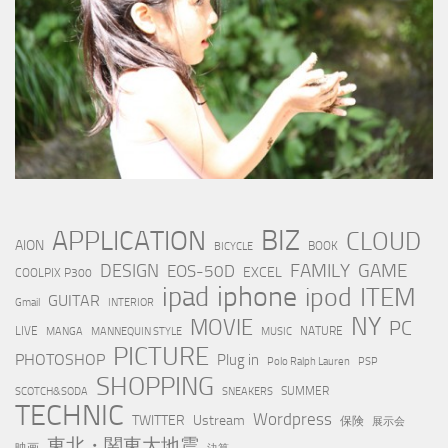
BIZ
APPLICATION
CLOUD
AION
BOOK
BICYCLE
FAMILY
GAME
DESIGN
EOS-50D
EXCEL
COOLPIX P300
iphone
ipad
ipod
ITEM
GUITAR
Gmail
INTERIOR
NY
MOVIE
PC
LIVE
NATURE
MANGA
MANNEQUIN STYLE
MUSIC
PICTURE
PHOTOSHOP
Plug in
Polo Ralph Lauren
PSP
SHOPPING
SUMMER
SCOTCH&SODA
SNEAKERS
TECHNIC
Wordpress
TWITTER
Ustream
保険
展示会
東北・関東大地震
映画