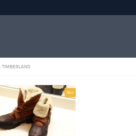
:
TIMBERLAND
0