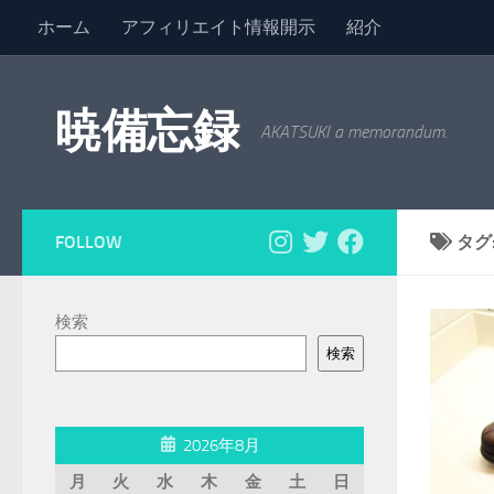
ホーム
アフィリエイト情報開示
紹介
コンテンツへスキップ
暁備忘録
AKATSUKI a memorandum.
FOLLOW
タグ
検索
検索
2026年8月
月
火
水
木
金
土
日