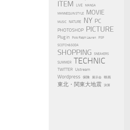
ITEM
LIVE
MANGA
MOVIE
MANNEQUIN STYLE
NY
PC
NATURE
MUSIC
PICTURE
PHOTOSHOP
Plug in
Polo Ralph Lauren
PSP
SCOTCH&SODA
SHOPPING
SNEAKERS
TECHNIC
SUMMER
TWITTER
Ustream
Wordpress
保険
映画
展示会
東北・関東大地震
決算