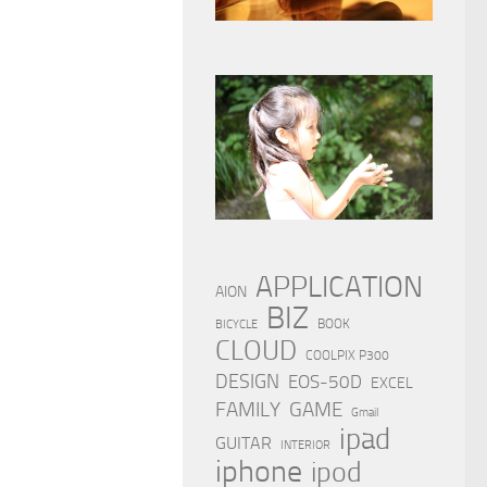
APPLICATION
AION
BIZ
BOOK
BICYCLE
CLOUD
COOLPIX P300
DESIGN
EOS-50D
EXCEL
FAMILY
GAME
Gmail
ipad
GUITAR
INTERIOR
iphone
ipod