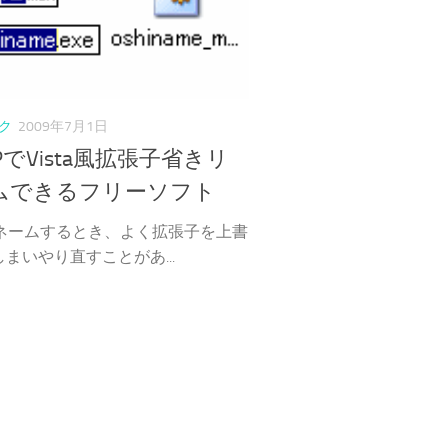
ク
2009年7月1日
XPでVista風拡張子省きリ
ムできるフリーソフト
リネームするとき、よく拡張子を上書
まいやり直すことがあ...