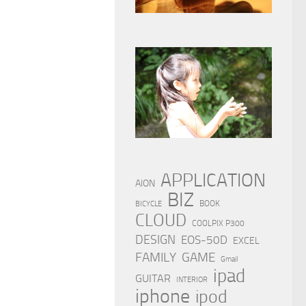
APPLICATION
AION
BIZ
BOOK
BICYCLE
CLOUD
COOLPIX P300
DESIGN
EOS-50D
EXCEL
FAMILY
GAME
Gmail
ipad
GUITAR
INTERIOR
iphone
ipod