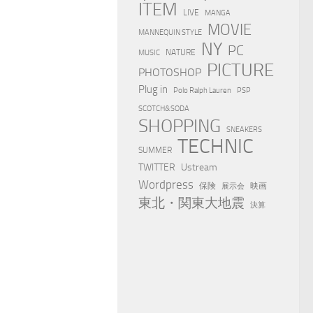
ITEM
LIVE
MANGA
MOVIE
MANNEQUIN STYLE
NY
PC
NATURE
MUSIC
PICTURE
PHOTOSHOP
Plug in
Polo Ralph Lauren
PSP
SCOTCH&SODA
SHOPPING
SNEAKERS
TECHNIC
SUMMER
TWITTER
Ustream
Wordpress
保険
映画
展示会
東北・関東大地震
決算