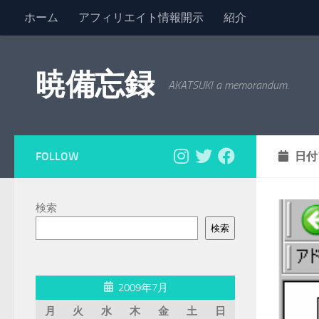
ホーム
アフィリエイト情報開示
紹介
コンテンツへスキップ
暁備忘録
AKATSUKI a memorandum.
FOLLOW
日付
検索
検索
2009年7月
月
火
水
木
金
土
日