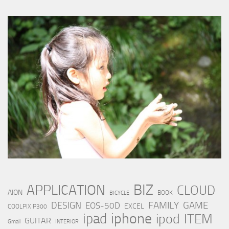
BIZ
APPLICATION
CLOUD
AION
BOOK
BICYCLE
FAMILY
GAME
DESIGN
EOS-50D
EXCEL
COOLPIX P300
iphone
ipad
ipod
ITEM
GUITAR
Gmail
INTERIOR