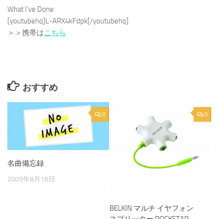
What I’ve Done
[youtubehq]L-ARX4kFdpk[/youtubehq]
＞＞携帯は
こちら
おすすめ
0
0
名曲備忘録
2009年8月16日
BELKIN マルチ イヤフォン
スプリッター ROCKSTAR