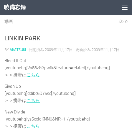
暁備忘録
コンテンツへスキップ
動画
0
LINKIN PARK
BY
AKATSUKI
· 公開済み
2009年11月17日
· 更新済み
2009年11月17日
Bleed It Out
[youtubehq]Vx83zGGpwfk&feature=related[/youtubehq]
＞＞携帯は
こちら
Given Up
[youtubehq]ddibc6DY5sc[/youtubehq]
＞＞携帯は
こちら
New Divide
[youtubehq]ysSxxIqKNN0&NR=1[/youtubehq]
＞＞携帯は
こちら