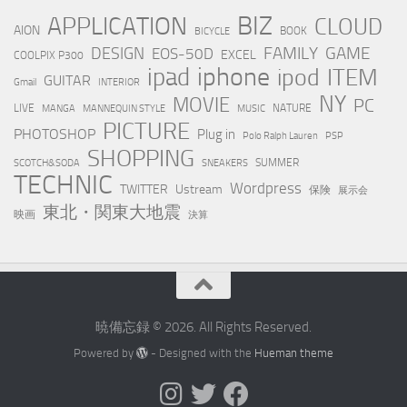
BIZ
APPLICATION
CLOUD
AION
BOOK
BICYCLE
FAMILY
GAME
DESIGN
EOS-50D
EXCEL
COOLPIX P300
iphone
ipad
ipod
ITEM
GUITAR
Gmail
INTERIOR
NY
MOVIE
PC
LIVE
NATURE
MANGA
MANNEQUIN STYLE
MUSIC
PICTURE
PHOTOSHOP
Plug in
Polo Ralph Lauren
PSP
SHOPPING
SUMMER
SCOTCH&SODA
SNEAKERS
TECHNIC
Wordpress
TWITTER
Ustream
保険
展示会
東北・関東大地震
映画
決算
暁備忘録 © 2026. All Rights Reserved.
Powered by
- Designed with the
Hueman theme