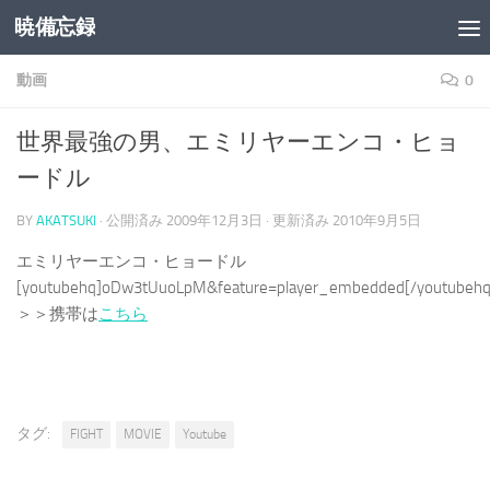
暁備忘録
コンテンツへスキップ
動画
0
世界最強の男、エミリヤーエンコ・ヒョ
ードル
BY
AKATSUKI
· 公開済み
2009年12月3日
· 更新済み
2010年9月5日
エミリヤーエンコ・ヒョードル
[youtubehq]oDw3tUuoLpM&feature=player_embedded[/youtubehq
＞＞携帯は
こちら
タグ:
FIGHT
MOVIE
Youtube