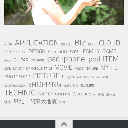
BIZ
APPLICATION
CLOUD
AION
BOOK
BICYCLE
FAMILY
GAME
DESIGN
EOS-50D
EXCEL
COOLPIX P300
iphone
ipad
ipod
ITEM
GUITAR
Gmail
INTERIOR
NY
MOVIE
PC
LIVE
NATURE
MANGA
MANNEQUIN STYLE
MUSIC
PICTURE
PHOTOSHOP
Plug in
Polo Ralph Lauren
PSP
SHOPPING
SUMMER
SCOTCH&SODA
SNEAKERS
TECHNIC
Wordpress
TWITTER
Ustream
保険
展示会
東北・関東大地震
映画
決算