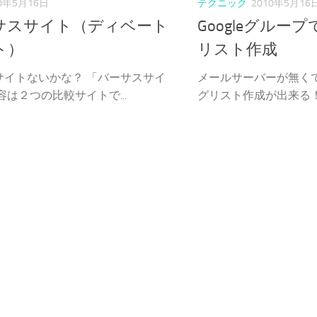
10年5月16日
テクニック
2010年5月16
サスサイト（ディベート
Googleグルー
ト）
リスト作成
サイトないかな？ 「バーサスサイ
メールサーバーが無く
容は２つの比較サイトで...
グリスト作成が出来る！ Go