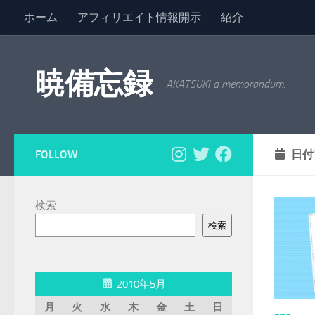
ホーム
アフィリエイト情報開示
紹介
コンテンツへスキップ
暁備忘録
AKATSUKI a memorandum.
FOLLOW
日付
検索
検索
2010年5月
月
火
水
木
金
土
日