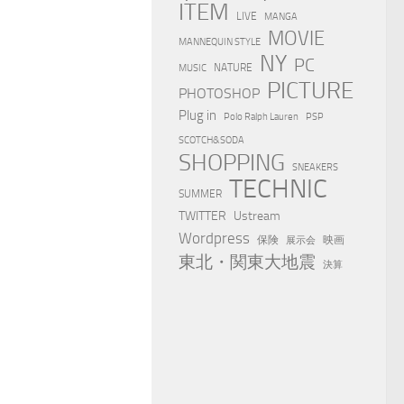
ITEM
LIVE
MANGA
MOVIE
MANNEQUIN STYLE
NY
PC
NATURE
MUSIC
PICTURE
PHOTOSHOP
Plug in
Polo Ralph Lauren
PSP
SCOTCH&SODA
SHOPPING
SNEAKERS
TECHNIC
SUMMER
TWITTER
Ustream
Wordpress
保険
映画
展示会
東北・関東大地震
決算