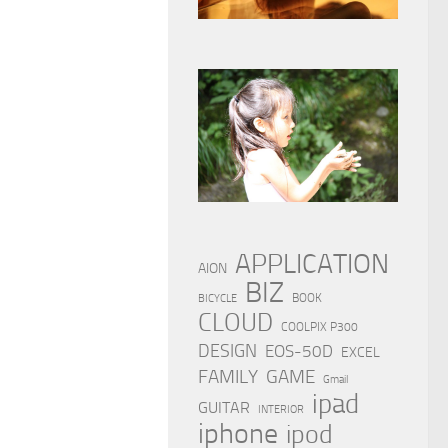
APPLICATION
AION
BIZ
BOOK
BICYCLE
CLOUD
COOLPIX P300
DESIGN
EOS-50D
EXCEL
FAMILY
GAME
Gmail
ipad
GUITAR
INTERIOR
iphone
ipod