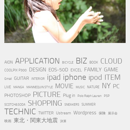
BIZ
APPLICATION
CLOUD
AION
BOOK
BICYCLE
FAMILY
GAME
DESIGN
EOS-50D
EXCEL
COOLPIX P300
iphone
ipad
ipod
ITEM
GUITAR
Gmail
INTERIOR
NY
MOVIE
PC
LIVE
NATURE
MANGA
MANNEQUIN STYLE
MUSIC
PICTURE
PHOTOSHOP
Plug in
Polo Ralph Lauren
PSP
SHOPPING
SUMMER
SCOTCH&SODA
SNEAKERS
TECHNIC
Wordpress
TWITTER
Ustream
保険
展示会
東北・関東大地震
映画
決算