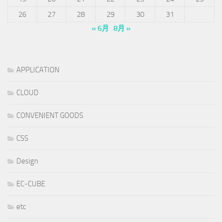
26
27
28
29
30
31
« 6月
8月 »
APPLICATION
CLOUD
CONVENIENT GOODS
CSS
Design
EC-CUBE
etc