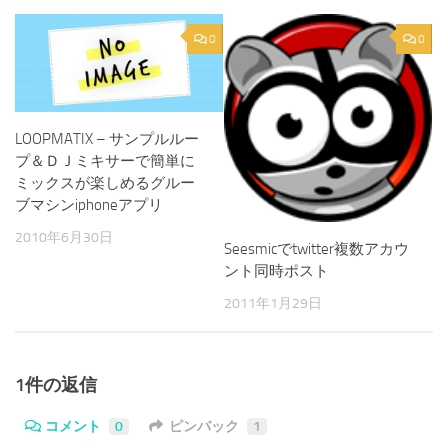
0
0
LOOPMATIX – サンプルルー
プ＆ＤＪミキサーで簡単に
ミックスが楽しめるグルー
ブマシンiphoneアプリ
2010年6月30日
Seesmicでtwitter複数アカウ
ント同時ポスト
2011年1月29日
1件の返信
コメント
0
ピンバック
1