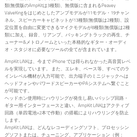
類(無償版のAmpKitは3種類)、無償版に含まれるPeavey
ValveKingをはじめとしたアンプモデルが11モデル・19チャン
ネル、スピーカーキャビネットが13種類(無償版は2種類)、設
定位置を自由に変更できるマイクモデルが8種類(無償版は2種
類)に加え、録音、リアンプ、バッキングトラックの再生、チ
ューナー&メトロノームといった本格的なギター・オーディ
オ・スタジオに必要なツールの全てが含まれています。
AmpKit LiNKは、今まで iPhone では得られなかった高音質レベ
ルを実現しています。 また、エレキ、ベース等、すべてのラ
インレベル機材が入力可能で、出力端子のミニジャックへは
ヘッドフォンやパワードスピーカーやPAシステムへ繋ぐこと
が可能です。
ヘッドホン使用時にハウリングが発生し易いパッシブ回路・
ギター用インターフェースと違い、AmpKit LiNKはアクティブ
回路（単四電池×2本で作動）の搭載によりハウリングを防止
します。
AmpKit LiNKは、どんなレコーディングソフト、プロセッシン
グソフトまたは、チューニング、アプリケーション（例：