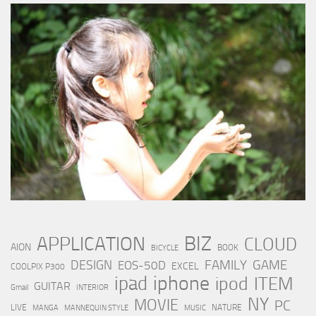
BIZ
APPLICATION
CLOUD
AION
BOOK
BICYCLE
FAMILY
GAME
DESIGN
EOS-50D
EXCEL
COOLPIX P300
iphone
ipad
ipod
ITEM
GUITAR
Gmail
INTERIOR
NY
MOVIE
PC
LIVE
NATURE
MANGA
MANNEQUIN STYLE
MUSIC