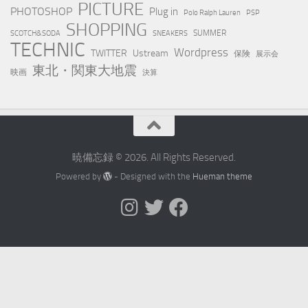
PICTURE
PHOTOSHOP
Plug in
Polo Ralph Lauren
PSP
SHOPPING
SUMMER
SCOTCH&SODA
SNEAKERS
TECHNIC
Wordpress
TWITTER
Ustream
保険
展示会
東北・関東大地震
映画
決算
暁備忘録 © 2026. All Rights Reserved.
Powered by
- Designed with the
Hueman theme