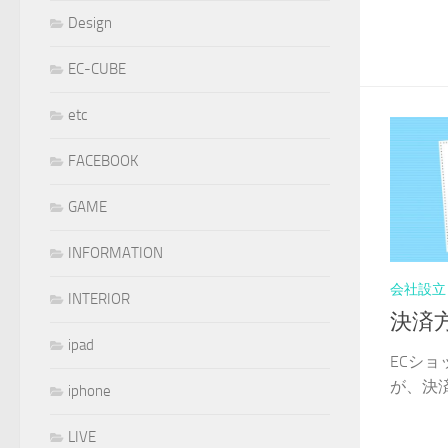
Design
EC-CUBE
etc
FACEBOOK
GAME
INFORMATION
会社設立
INTERIOR
決済
ipad
ECシ
が、決済
iphone
LIVE