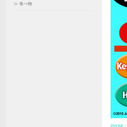
食べ物
IPHONE
/