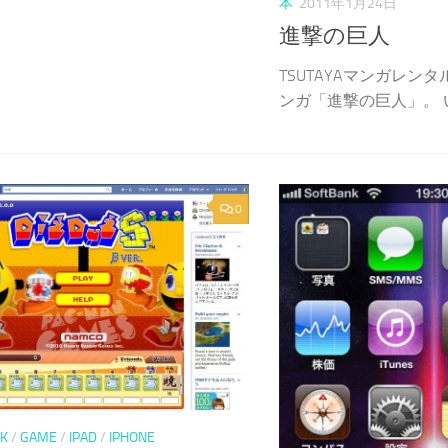
本
2011年1月24日
進撃の巨人
TSUTAYAマンガレン
ンガ「進撃の巨人」。 い.
0
K
/
GAME
/
IPAD
/
IPHONE