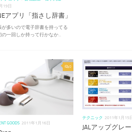
1月19日
ONEアプリ「指さし辞書」
張が多いので電子辞書を持ってる
の一回しか持って行かなか...
0
テクニック
2011年1月15
ENT GOODS
2011年1月16日
JALアップグレ