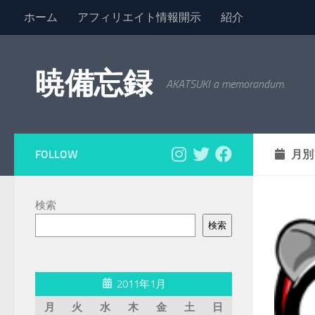
ホーム
アフィリエイト情報開示
紹介
コンテンツへスキップ
暁備忘録
AKATSUKI a memorandum.
FOLLOW
月別
検索
検索
2011年1月
月
火
水
木
金
土
日