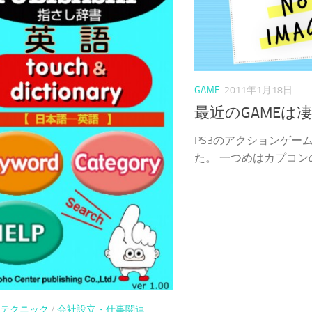
GAME
2011年1月18日
最近のGAMEは
PS3のアクションゲー
た。 一つめはカプコンの「
テクニック
/
会社設立・仕事関連