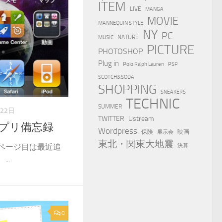
ITEM
LIVE
MANGA
MOVIE
MANNEQUIN STYLE
NY
PC
NATURE
MUSIC
PICTURE
PHOTOSHOP
Plug in
Polo Ralph Lauren
PSP
SCOTCH&SODA
SHOPPING
SNEAKERS
TECHNIC
SUMMER
月22日
TWITTER
Ustream
アプリ備忘録
Wordpress
保険
映画
展示会
東北・関東大地震
 3ページ目は最近追
決算
..
0