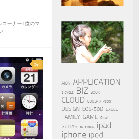
タルコーナー1位のマ
..
0
APPLICATION
AION
BIZ
BOOK
BICYCLE
CLOUD
COOLPIX P300
DESIGN
EOS-50D
EXCEL
FAMILY
GAME
Gmail
ipad
GUITAR
INTERIOR
iphone
ipod