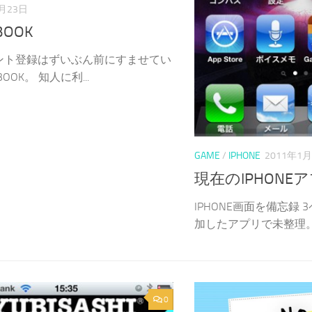
1月23日
BOOK
ント登録はずいぶん前にすませてい
BOOK。 知人に利...
GAME
/
IPHONE
2011年1
現在のIPHONE
IPHONE画面を備忘録
加したアプリで未整理。 .
0