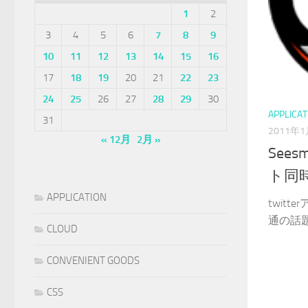
1
2
3
4
5
6
7
8
9
10
11
12
13
14
15
16
17
18
19
20
21
22
23
24
25
26
27
28
29
30
APPLICAT
31
2011年
« 12月
2月 »
Sees
ト同
APPLICATION
twit
通の話題
CLOUD
CONVENIENT GOODS
CSS