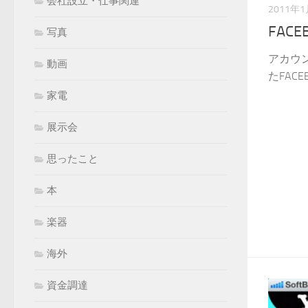
会社設立・仕事関連
2011年
FACE
写真
アカウ
動画
たFACE
家電
展示会
思ったこと
本
楽器
海外
資金調達