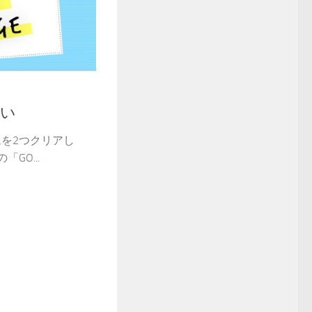
凄い
ムを2つクリアし
GO...