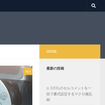
MORE
最新の投稿
0
EXCELのセルコメントを一
括で書式設定するマクロ備忘
録