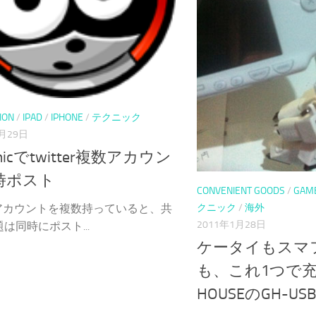
ION
/
IPAD
/
IPHONE
/
テクニック
1月29日
micでtwitter複数アカウン
時ポスト
CONVENIENT GOODS
/
GAM
クニック
/
海外
terアカウントを複数持っていると、共
2011年1月28日
は同時にポスト...
ケータイもスマ
も、これ1つで充電
HOUSEのGH-USB