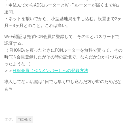
・申込んでからADSLルーターとWi-Fiルーターが届くまで約2
週間。
・ネットを繋いでから、小型基地局を申し込む。設置まで2ヶ
月～3ヶ月とのこと。これは痛い。
Wi-Fi認証は先ずFON会員に登録して、そのIDとパスワードで
認証する。
（IPHONE4を買ったときにFONルーターを無料で貰って、その
時FON会員登録したがその時の記憶で、なんだか分かりづらか
ったような…）
＞＞
FON会員（FONメンバー）への登録方法
導入してない店舗は1日でも早く申し込んだ方が世のためだな
ぁｗ
タグ:
TECHNIC