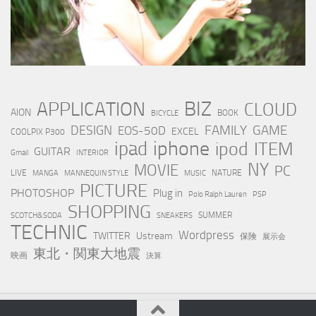
BIZ
APPLICATION
CLOUD
AION
BOOK
BICYCLE
FAMILY
GAME
DESIGN
EOS-50D
EXCEL
COOLPIX P300
iphone
ipad
ipod
ITEM
GUITAR
Gmail
INTERIOR
NY
MOVIE
PC
LIVE
NATURE
MANGA
MANNEQUIN STYLE
MUSIC
PICTURE
PHOTOSHOP
Plug in
Polo Ralph Lauren
PSP
SHOPPING
SUMMER
SCOTCH&SODA
SNEAKERS
TECHNIC
Wordpress
TWITTER
Ustream
保険
展示会
東北・関東大地震
映画
決算