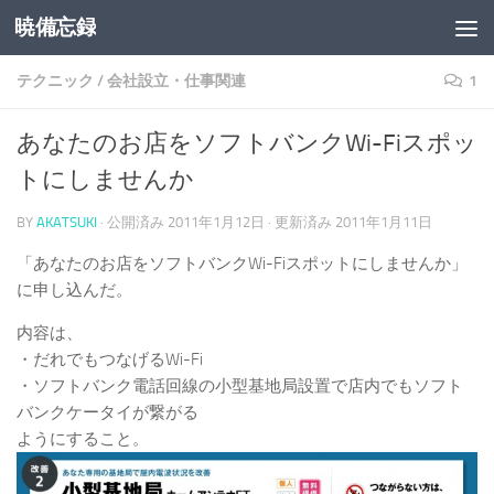
暁備忘録
コンテンツへスキップ
テクニック
/
会社設立・仕事関連
1
あなたのお店をソフトバンクWi-Fiスポッ
トにしませんか
BY
AKATSUKI
· 公開済み
2011年1月12日
· 更新済み
2011年1月11日
「あなたのお店をソフトバンクWi-Fiスポットにしませんか」
に申し込んだ。
内容は、
・だれでもつなげるWi-Fi
・ソフトバンク電話回線の小型基地局設置で店内でもソフト
バンクケータイが繋がる
ようにすること。