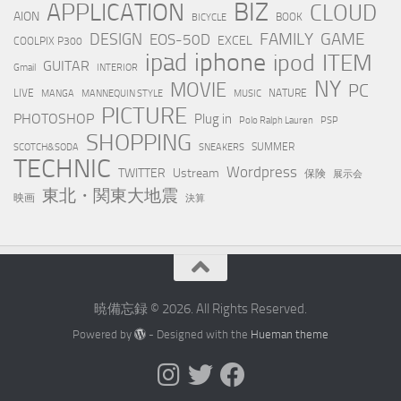
BIZ
APPLICATION
CLOUD
AION
BOOK
BICYCLE
FAMILY
GAME
DESIGN
EOS-50D
EXCEL
COOLPIX P300
iphone
ipad
ipod
ITEM
GUITAR
Gmail
INTERIOR
NY
MOVIE
PC
LIVE
NATURE
MANGA
MANNEQUIN STYLE
MUSIC
PICTURE
PHOTOSHOP
Plug in
Polo Ralph Lauren
PSP
SHOPPING
SUMMER
SCOTCH&SODA
SNEAKERS
TECHNIC
Wordpress
TWITTER
Ustream
保険
展示会
東北・関東大地震
映画
決算
暁備忘録 © 2026. All Rights Reserved.
Powered by
- Designed with the
Hueman theme