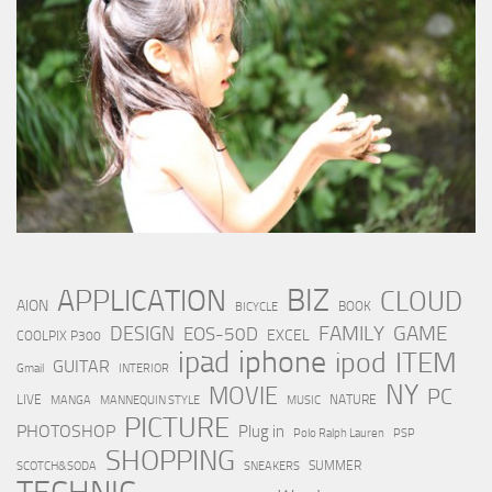
BIZ
APPLICATION
CLOUD
AION
BOOK
BICYCLE
FAMILY
GAME
DESIGN
EOS-50D
EXCEL
COOLPIX P300
iphone
ipad
ipod
ITEM
GUITAR
Gmail
INTERIOR
NY
MOVIE
PC
LIVE
NATURE
MANGA
MANNEQUIN STYLE
MUSIC
PICTURE
PHOTOSHOP
Plug in
Polo Ralph Lauren
PSP
SHOPPING
SUMMER
SCOTCH&SODA
SNEAKERS