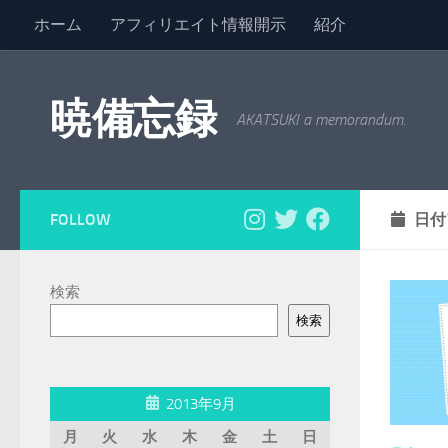
ホーム
アフィリエイト情報開示
紹介
コンテンツへスキップ
暁備忘録
AKATSUKI a memorandum.
FOLLOW
日付
検索
検索
2013年9月
月
火
水
木
金
土
日