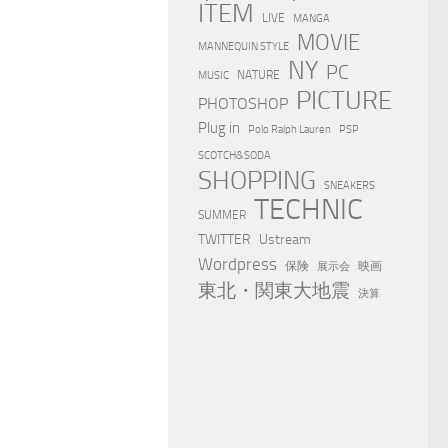
ITEM
LIVE
MANGA
MOVIE
MANNEQUIN STYLE
NY
PC
NATURE
MUSIC
PICTURE
PHOTOSHOP
Plug in
Polo Ralph Lauren
PSP
SCOTCH&SODA
SHOPPING
SNEAKERS
TECHNIC
SUMMER
TWITTER
Ustream
Wordpress
保険
映画
展示会
東北・関東大地震
決算