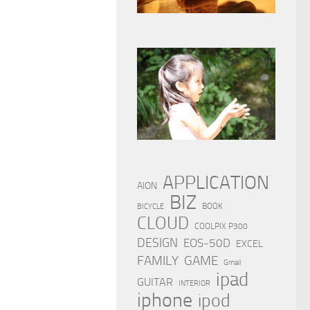
APPLICATION
AION
BIZ
BOOK
BICYCLE
CLOUD
COOLPIX P300
DESIGN
EOS-50D
EXCEL
FAMILY
GAME
Gmail
ipad
GUITAR
INTERIOR
iphone
ipod