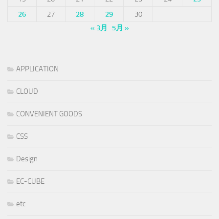
26
27
28
29
30
« 3月
5月 »
APPLICATION
CLOUD
CONVENIENT GOODS
CSS
Design
EC-CUBE
etc