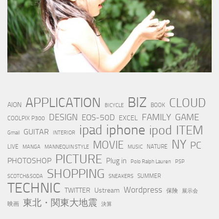
BIZ
APPLICATION
CLOUD
AION
BOOK
BICYCLE
FAMILY
GAME
DESIGN
EOS-50D
EXCEL
COOLPIX P300
iphone
ipad
ipod
ITEM
GUITAR
Gmail
INTERIOR
NY
MOVIE
PC
LIVE
NATURE
MANGA
MANNEQUIN STYLE
MUSIC
PICTURE
PHOTOSHOP
Plug in
Polo Ralph Lauren
PSP
SHOPPING
SUMMER
SCOTCH&SODA
SNEAKERS
TECHNIC
Wordpress
TWITTER
Ustream
保険
展示会
東北・関東大地震
映画
決算