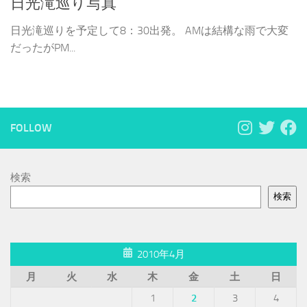
日光滝巡り写真
日光滝巡りを予定して8：30出発。 AMは結構な雨で大変
だったがPM...
FOLLOW
検索
検索
2010年4月
月
火
水
木
金
土
日
1
2
3
4