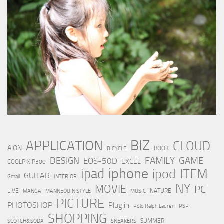
BIZ
APPLICATION
CLOUD
AION
BOOK
BICYCLE
FAMILY
GAME
DESIGN
EOS-50D
EXCEL
COOLPIX P300
iphone
ipad
ipod
ITEM
GUITAR
Gmail
INTERIOR
NY
MOVIE
PC
LIVE
NATURE
MANGA
MANNEQUIN STYLE
MUSIC
PICTURE
PHOTOSHOP
Plug in
Polo Ralph Lauren
PSP
SHOPPING
SUMMER
SCOTCH&SODA
SNEAKERS